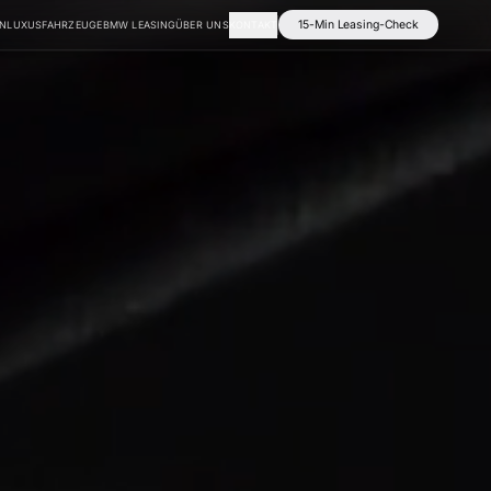
15-Min Leasing-Check
EN
LUXUSFAHRZEUGE
BMW LEASING
ÜBER UNS
KONTAKT