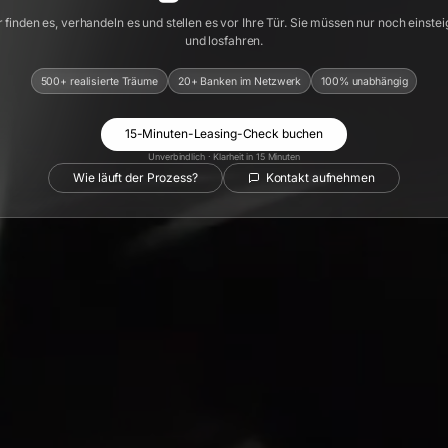
 finden es, verhandeln es und stellen es vor Ihre Tür. Sie müssen nur noch einste
und losfahren.
500+ realisierte Träume
20+ Banken im Netzwerk
100% unabhängig
15-Minuten-Leasing-Check buchen
Unverbindlich · Klarheit in 15 Minuten
Wie läuft der Prozess?
Kontakt aufnehmen