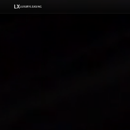
LX
LUXURYLEASING