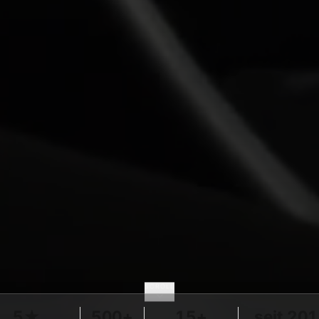
SCROLL
5★
500+
15+
seit 20