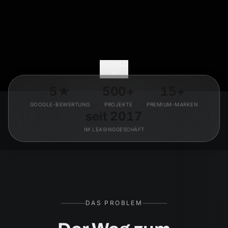
SCROLL
5★
500+
15+
GOOGLE-BEWERTUNG
PROJEKTE
PREMIUM-MARKEN
seit 2017
IM LEASINGGESCHÄFT
DAS PROBLEM