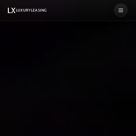
LX
LUXURYLEASING