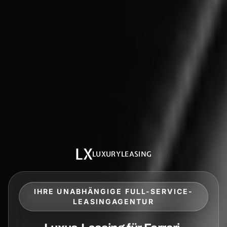
LX
LUXURYLEASING
IHRE UNABHÄNGIGE FULL-SERVICE-
LEASINGAGENTUR