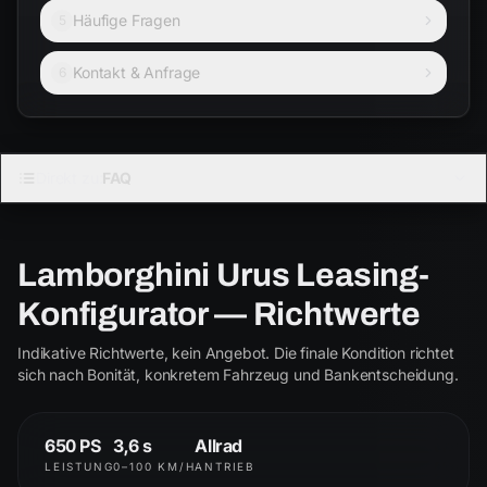
Häufige Fragen
5
Kontakt & Anfrage
6
LAMBORGHINI
Direkt zu:
FAQ
URUS
4.0 V8 Biturbo
Lamborghini Urus Leasing-
Urus
S
Konfigurator — Richtwerte
ab € 2.250
ab € 2.850
Indikative Richtwerte, kein Angebot. Die finale Kondition richtet
Performante
SE
sich nach Bonität, konkretem Fahrzeug und Bankentscheidung.
ab € 3.400
ab € 3.550
650 PS
3,6 s
Allrad
LEISTUNG
0–100 KM/H
ANTRIEB