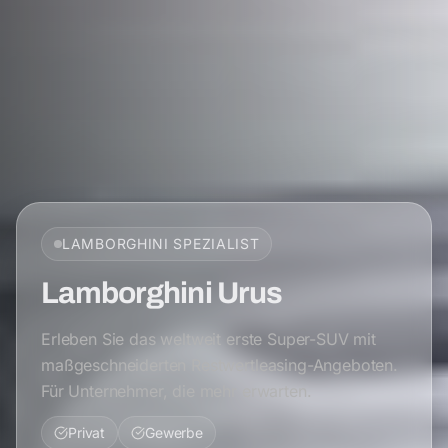
LAMBORGHINI
SPEZIALIST
Lamborghini Urus
Erleben Sie das weltweit erste Super-SUV mit
maßgeschneiderten Restwertleasing-Angeboten.
Für Unternehmer, die mehr erwarten.
Privat
Gewerbe