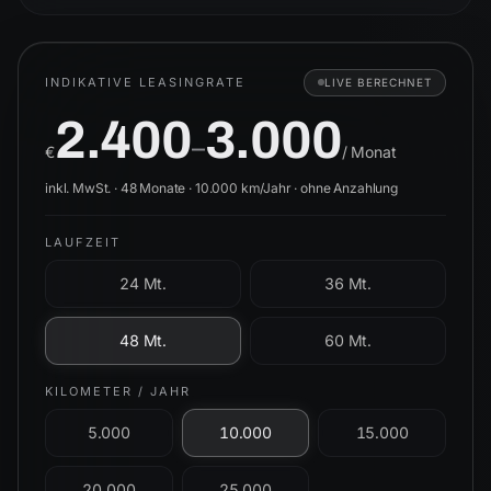
INDIKATIVE LEASINGRATE
LIVE BERECHNET
2.400
3.000
–
€
/ Monat
inkl. MwSt. ·
48
Monate ·
10.000
km/Jahr ·
ohne Anzahlung
LAUFZEIT
24 Mt.
36 Mt.
48 Mt.
60 Mt.
KILOMETER / JAHR
5.000
10.000
15.000
20.000
25.000