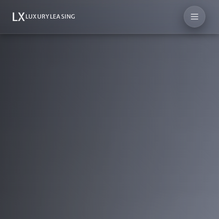
LX
LUXURYLEASING