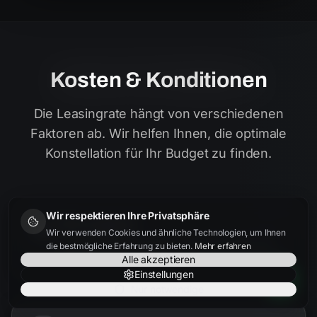
Kosten & Konditionen
Die Leasingrate hängt von verschiedenen
Faktoren ab. Wir helfen Ihnen, die optimale
Konstellation für Ihr Budget zu finden.
Wir respektieren Ihre Privatsphäre
Fahrzeugpreis
Wir verwenden Cookies und ähnliche Technologien, um Ihnen
Je besser der Einkaufspreis, desto niedriger die
die bestmögliche Erfahrung zu bieten.
Mehr erfahren
Rate. Wir finden bundesweit die besten Angebote.
Alle akzeptieren
Einstellungen
Nur notwendige