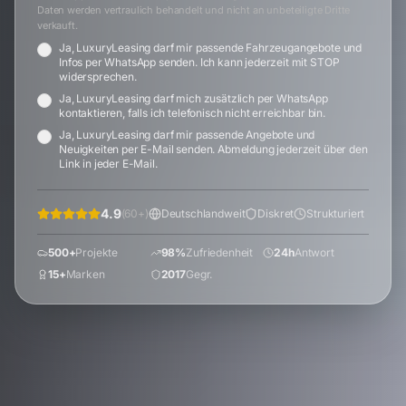
Daten werden vertraulich behandelt und nicht an unbeteiligte Dritte
verkauft.
Ja, LuxuryLeasing darf mir passende Fahrzeugangebote und
Infos per WhatsApp senden. Ich kann jederzeit mit STOP
widersprechen.
Ja, LuxuryLeasing darf mich zusätzlich per WhatsApp
kontaktieren, falls ich telefonisch nicht erreichbar bin.
Ja, LuxuryLeasing darf mir passende Angebote und
Neuigkeiten per E-Mail senden. Abmeldung jederzeit über den
Link in jeder E-Mail.
4.9
(
60
+)
Deutschlandweit
Diskret
Strukturiert
500+
Projekte
98%
Zufriedenheit
24h
Antwort
15+
Marken
2017
Gegr.