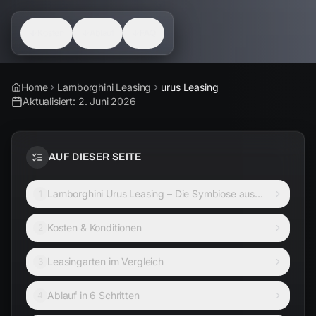
Kosten
Ablauf
FAQ
Home
Lamborghini Leasing
urus Leasing
Aktualisiert:
2. Juni 2026
AUF DIESER SEITE
Lamborghini Urus Leasing – Die Symbiose aus
1
Luxus und ungebändigter Kraft
Kosten & Konditionen
2
Leasingarten im Vergleich
3
Ablauf in 6 Schritten
4