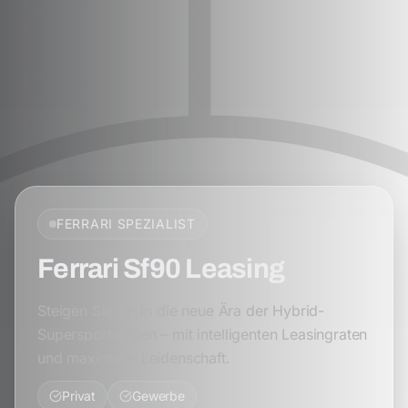
FERRARI
SPEZIALIST
Ferrari Sf90 Leasing
Steigen Sie ein in die neue Ära der Hybrid-
Supersportwagen – mit intelligenten Leasingraten
und maximaler Leidenschaft.
Privat
Gewerbe