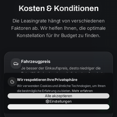
Kosten & Konditionen
Die Leasingrate hängt von verschiedenen
Faktoren ab. Wir helfen Ihnen, die optimale
Konstellation für Ihr Budget zu finden.
Fahrzeugpreis
Je besser der Einkaufspreis, desto niedriger die
Rate. Wir finden bundesweit die besten Angebote.
Wir respektieren Ihre Privatsphäre
Wir verwenden Cookies und ähnliche Technologien, um Ihnen
die bestmögliche Erfahrung zu bieten.
Mehr erfahren
Alle akzeptieren
Laufzeit
Einstellungen
24, 36 oder 48 Monate – längere Laufzeiten
Nur notwendige
senken die monatliche Rate.