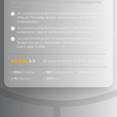
Daten werden vertraulich behandelt und nicht an unbeteiligte Dritte
verkauft.
Ja, LuxuryLeasing darf mir passende Fahrzeugangebote und
Infos per WhatsApp senden. Ich kann jederzeit mit STOP
widersprechen.
Ja, LuxuryLeasing darf mich zusätzlich per WhatsApp
kontaktieren, falls ich telefonisch nicht erreichbar bin.
Ja, LuxuryLeasing darf mir passende Angebote und
Neuigkeiten per E-Mail senden. Abmeldung jederzeit über den
Link in jeder E-Mail.
4.9
(
60
+)
Deutschlandweit
Diskret
Strukturiert
500+
Projekte
98%
Zufriedenheit
24h
Antwort
15+
Marken
2017
Gegr.