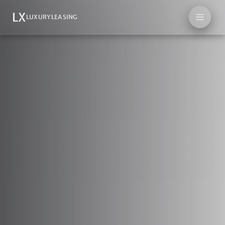
LX
LUXURYLEASING