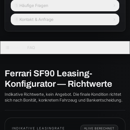
Häufige Fragen
5
Kontakt & Anfrage
6
FERRARI · COUPÉ
Direkt zu:
FAQ
SF90
Ferrari SF90 Leasing-
Coupé
Cabrio
Konfigurator — Richtwerte
SF90
ab € 3.900
Indikative Richtwerte, kein Angebot. Die finale Kondition richtet
SF90
sich nach Bonität, konkretem Fahrzeug und Bankentscheidung.
INDIKATIVE LEASINGRATE
LIVE BERECHNET