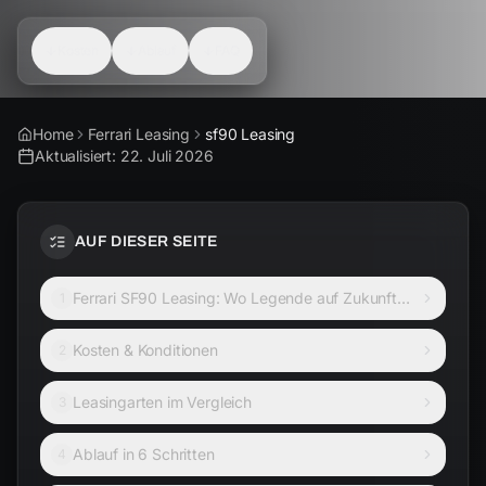
Kosten
Ablauf
FAQ
Home
Ferrari Leasing
sf90 Leasing
Aktualisiert:
22. Juli 2026
AUF DIESER SEITE
Ferrari SF90 Leasing: Wo Legende auf Zukunft
1
trifft
Kosten & Konditionen
2
Leasingarten im Vergleich
3
Ablauf in 6 Schritten
4