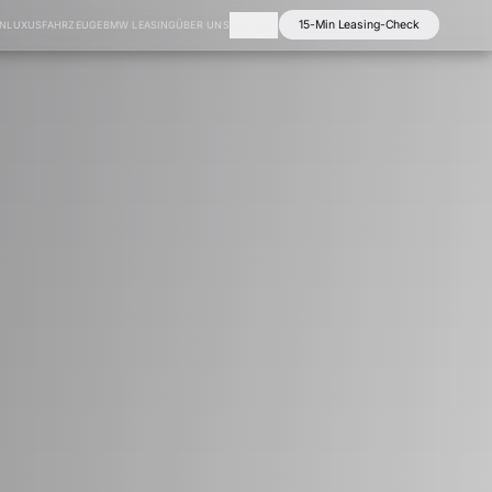
15-Min Leasing-Check
EN
LUXUSFAHRZEUGE
BMW LEASING
ÜBER UNS
KONTAKT