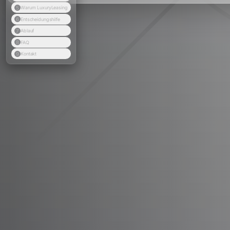
5
Warum LuxuryLeasing
6
Entscheidungshilfe
7
Ablauf
8
FAQ
9
Kontakt