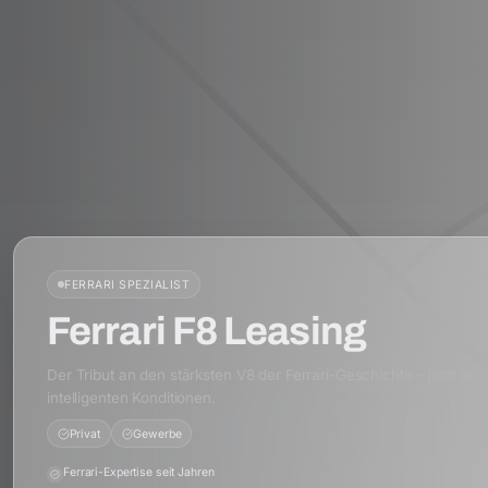
FERRARI
SPEZIALIST
Ferrari F8 Leasing
Der Tribut an den stärksten V8 der Ferrari-Geschichte – jetzt zu
intelligenten Konditionen.
Privat
Gewerbe
Ferrari-Expertise seit Jahren