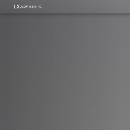
LX
LUXURYLEASING