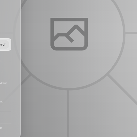
kruf
det, um
in
nd
h kann
ung
r.