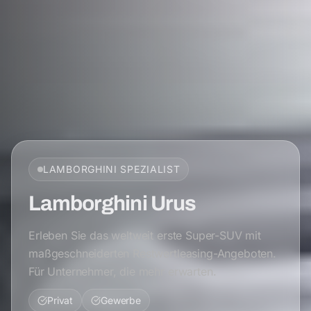
LAMBORGHINI
SPEZIALIST
Lamborghini Urus
Erleben Sie das weltweit erste Super-SUV mit
maßgeschneiderten Restwertleasing-Angeboten.
Für Unternehmer, die mehr erwarten.
Privat
Gewerbe