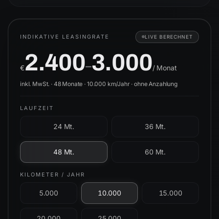
INDIKATIVE LEASINGRATE
LIVE BERECHNET
2.400
3.000
–
€
/ Monat
inkl. MwSt. ·
48
Monate ·
10.000
km/Jahr ·
ohne Anzahlung
LAUFZEIT
24 Mt.
36 Mt.
48 Mt.
60 Mt.
KILOMETER / JAHR
5.000
10.000
15.000
20.000
25.000