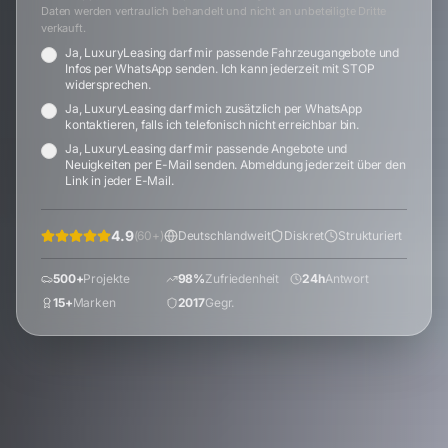
Daten werden vertraulich behandelt und nicht an unbeteiligte Dritte
verkauft.
Ja, LuxuryLeasing darf mir passende Fahrzeugangebote und
Infos per WhatsApp senden. Ich kann jederzeit mit STOP
widersprechen.
Ja, LuxuryLeasing darf mich zusätzlich per WhatsApp
kontaktieren, falls ich telefonisch nicht erreichbar bin.
Ja, LuxuryLeasing darf mir passende Angebote und
Neuigkeiten per E-Mail senden. Abmeldung jederzeit über den
Link in jeder E-Mail.
4.9
(
60
+)
Deutschlandweit
Diskret
Strukturiert
500+
Projekte
98%
Zufriedenheit
24h
Antwort
15+
Marken
2017
Gegr.