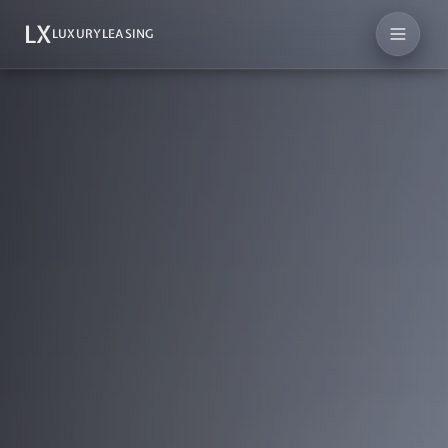
LX
LUXURYLEASING