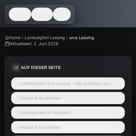
Kosten
Ablauf
FAQ
Home
Lamborghini Leasing
urus Leasing
Aktualisiert:
2. Juni 2026
AUF DIESER SEITE
Lamborghini Urus Leasing – Die Symbiose aus
1
Luxus und ungebändigter Kraft
Kosten & Konditionen
2
Leasingarten im Vergleich
3
Ablauf in 6 Schritten
4