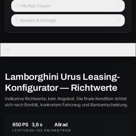
Häufige Fragen
5
Kontakt & Anfrage
6
LAMBORGHINI
Direkt zu:
URUS
4.0 V8 Biturbo
Lamborghini Urus Leasing-
Urus
S
Konfigurator — Richtwerte
ab € 2.250
ab € 2.850
Indikative Richtwerte, kein Angebot. Die finale Kondition richtet
Performante
SE
sich nach Bonität, konkretem Fahrzeug und Bankentscheidung.
ab € 3.400
ab € 3.550
650 PS
3,6 s
Allrad
LEISTUNG
0–100 KM/H
ANTRIEB