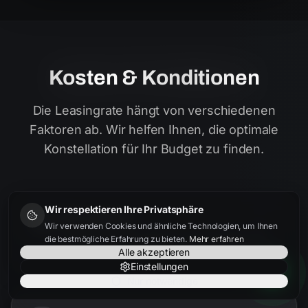
Kosten & Konditionen
Die Leasingrate hängt von verschiedenen
Faktoren ab. Wir helfen Ihnen, die optimale
Konstellation für Ihr Budget zu finden.
Wir respektieren Ihre Privatsphäre
Fahrzeugpreis
Wir verwenden Cookies und ähnliche Technologien, um Ihnen
Je besser der Einkaufspreis, desto niedriger die
die bestmögliche Erfahrung zu bieten.
Mehr erfahren
Rate. Wir finden bundesweit die besten Angebote.
Alle akzeptieren
Einstellungen
Nur notwendige