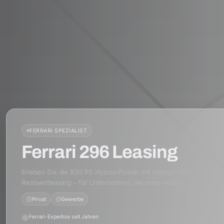
FERRARI
SPEZIALIST
Ferrari 296 Leasing
Erleben Sie die 830 PS Hybrid-Power mit intelligentem
Restwertleasing – für Unternehmer, die mehr wollen.
Privat
Gewerbe
Ferrari-Expertise seit Jahren