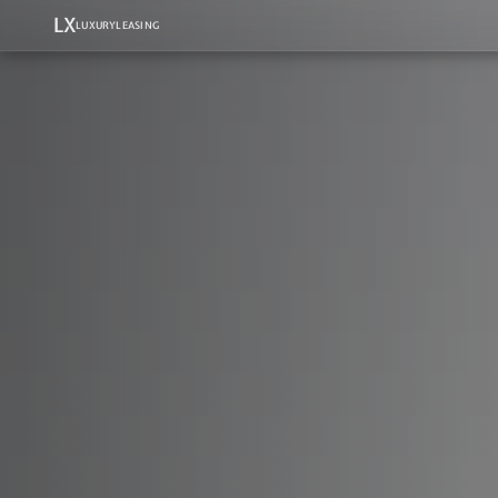
LX
LUXURYLEASING