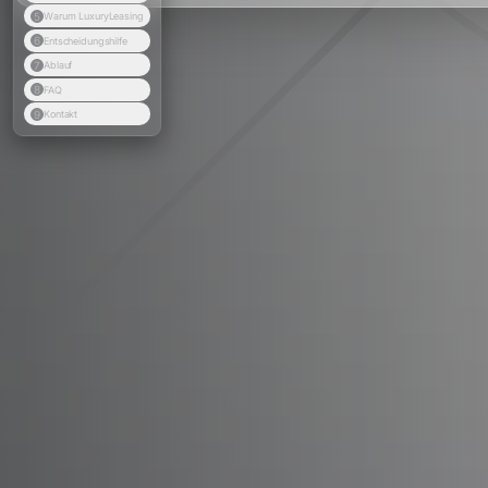
5
Warum LuxuryLeasing
6
Entscheidungshilfe
7
Ablauf
8
FAQ
9
Kontakt