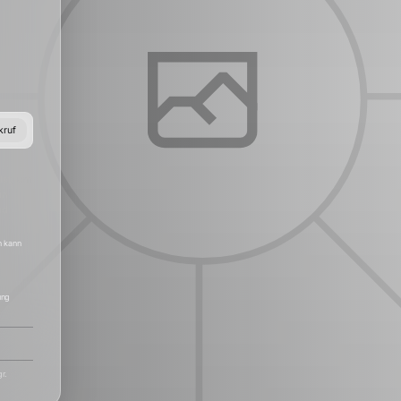
kruf
det, um
in
nd
h kann
ung
r.