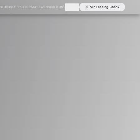
15-Min Leasing-Check
EN
LUXUSFAHRZEUGE
BMW LEASING
ÜBER UNS
KONTAKT