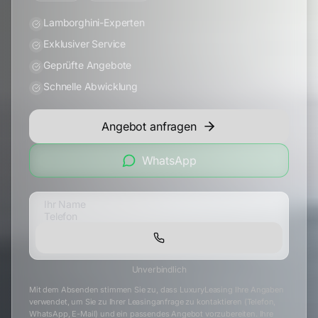
Lamborghini-Experten
Exklusiver Service
Geprüfte Angebote
Schnelle Abwicklung
Angebot anfragen
WhatsApp
Unverbindlich
Mit dem Absenden stimmen Sie zu, dass LuxuryLeasing Ihre Angaben
verwendet, um Sie zu Ihrer Leasinganfrage zu kontaktieren (Telefon,
WhatsApp, E-Mail) und ein passendes Angebot vorzubereiten. Ihre