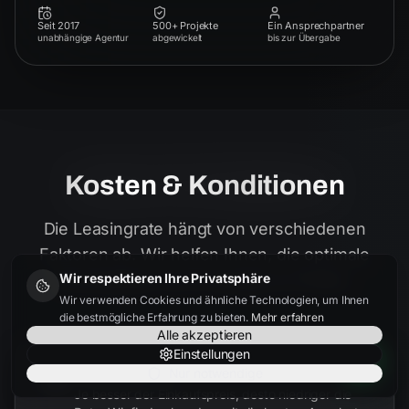
Seit 2017
500+ Projekte
Ein Ansprechpartner
unabhängige Agentur
abgewickelt
bis zur Übergabe
Kosten & Konditionen
Die Leasingrate hängt von verschiedenen
Faktoren ab. Wir helfen Ihnen, die optimale
Konstellation für Ihr Budget zu finden.
Wir respektieren Ihre Privatsphäre
Wir verwenden Cookies und ähnliche Technologien, um Ihnen
die bestmögliche Erfahrung zu bieten.
Mehr erfahren
Alle akzeptieren
Einstellungen
Fahrzeugpreis
Nur notwendige
Je besser der Einkaufspreis, desto niedriger die