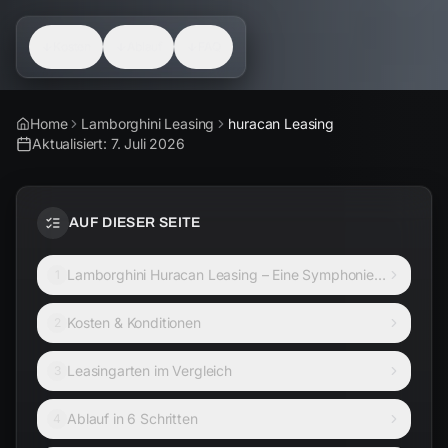
Kosten
Ablauf
FAQ
Home
Lamborghini Leasing
huracan Leasing
Aktualisiert:
7. Juli 2026
AUF DIESER SEITE
Lamborghini Huracan Leasing – Eine Symphonie
1
aus Kraft und Design
Kosten & Konditionen
2
Leasingarten im Vergleich
3
Ablauf in 6 Schritten
4