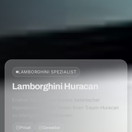
LAMBORGHINI
SPEZIALIST
Lamborghini Huracan
Erleben Sie die pure Essenz italienischer
Ingenieurskunst. Wir finden Ihren Traum-Huracan
zu intelligenten Konditionen.
Privat
Gewerbe