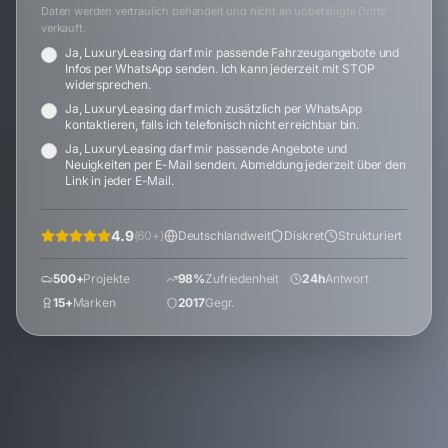
Daten werden vertraulich behandelt und nicht an unbeteiligte Dritte
verkauft.
Ja, LuxuryLeasing darf mir passende Fahrzeugangebote und
Infos per WhatsApp senden. Ich kann jederzeit mit STOP
widersprechen.
Ja, LuxuryLeasing darf mich zusätzlich per WhatsApp
kontaktieren, falls ich telefonisch nicht erreichbar bin.
Ja, LuxuryLeasing darf mir passende Angebote und
Neuigkeiten per E-Mail senden. Abmeldung jederzeit über den
Link in jeder E-Mail.
4.9
(
60
+)
Deutschlandweit
Diskret
Strukturiert
500+
Projekte
98%
Zufriedenheit
24h
Antwort
15+
Marken
2017
Gegr.