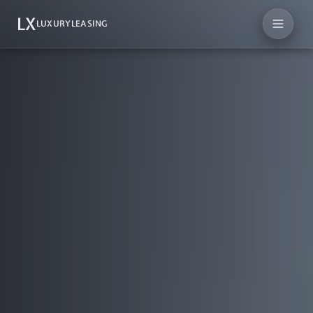
LX
LUXURYLEASING