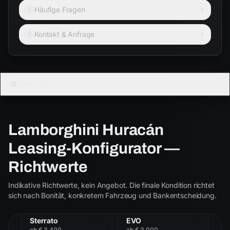
Häufige Fragen
5
Kontakt & Anfrage
6
Direkt zu:
LAMBORGHINI · COUPÉ
STO
Lamborghini Huracán
5.2 V10 · Saugmotor · Track
Leasing-Konfigurator —
Coupé
Cabrio
Richtwerte
Indikative Richtwerte, kein Angebot. Die finale Kondition richtet
STO
Tecnica
STO
sich nach Bonität, konkretem Fahrzeug und Bankentscheidung.
ab € 3.350
ab € 3.150
Sterrato
EVO
ab € 3.400
ab € 3.000