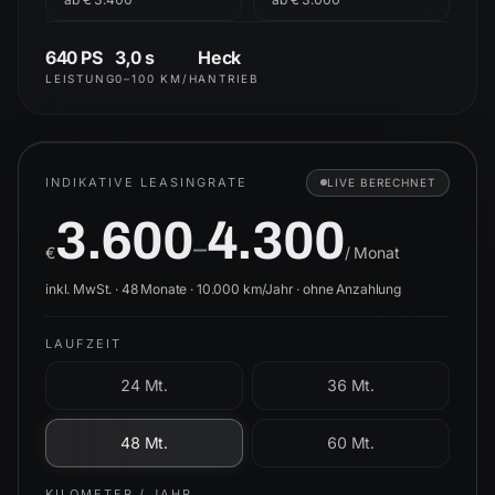
640 PS
3,0 s
Heck
LEISTUNG
0–100 KM/H
ANTRIEB
INDIKATIVE LEASINGRATE
LIVE BERECHNET
3.600
4.300
–
€
/ Monat
inkl. MwSt. ·
48
Monate ·
10.000
km/Jahr ·
ohne Anzahlung
LAUFZEIT
24 Mt.
36 Mt.
48 Mt.
60 Mt.
KILOMETER / JAHR