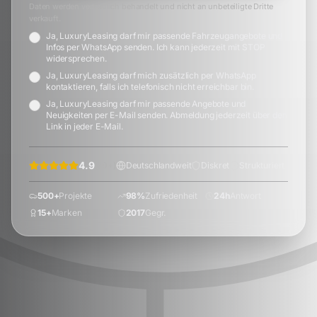
Daten werden vertraulich behandelt und nicht an unbeteiligte Dritte
verkauft.
Ja, LuxuryLeasing darf mir passende Fahrzeugangebote und
Infos per WhatsApp senden. Ich kann jederzeit mit STOP
widersprechen.
Ja, LuxuryLeasing darf mich zusätzlich per WhatsApp
kontaktieren, falls ich telefonisch nicht erreichbar bin.
Ja, LuxuryLeasing darf mir passende Angebote und
Neuigkeiten per E-Mail senden. Abmeldung jederzeit über den
Link in jeder E-Mail.
4.9
(
60
+)
Deutschlandweit
Diskret
Strukturiert
500+
Projekte
98%
Zufriedenheit
24h
Antwort
15+
Marken
2017
Gegr.