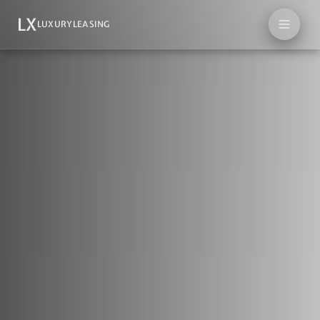
LX
LUXURYLEASING