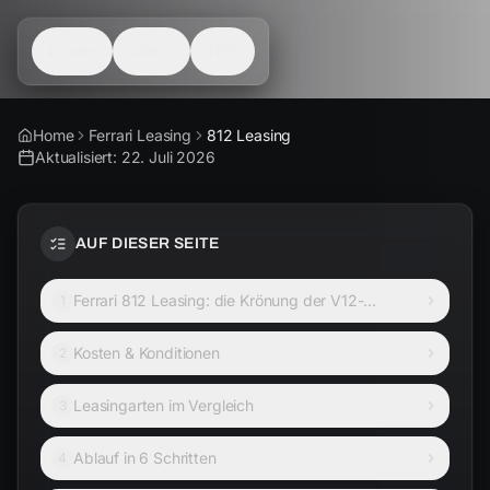
Kosten
Ablauf
FAQ
Home
Ferrari Leasing
812 Leasing
Aktualisiert:
22. Juli 2026
AUF DIESER SEITE
Ferrari 812 Leasing: die Krönung der V12-
1
Leidenschaft
Kosten & Konditionen
2
Leasingarten im Vergleich
3
Ablauf in 6 Schritten
4