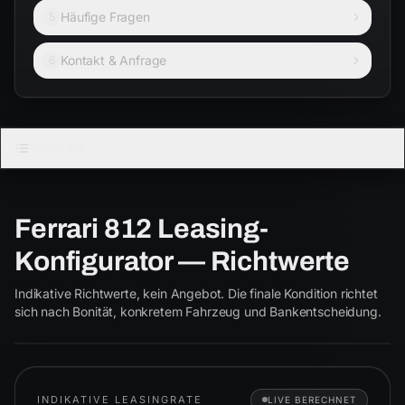
Häufige Fragen
5
Kontakt & Anfrage
6
FERRARI · CABRIO
Direkt zu:
812
Ferrari 812 Leasing-
Coupé
Cabrio
Konfigurator — Richtwerte
812
ab € 4.950
Indikative Richtwerte, kein Angebot. Die finale Kondition richtet
812
sich nach Bonität, konkretem Fahrzeug und Bankentscheidung.
INDIKATIVE LEASINGRATE
LIVE BERECHNET