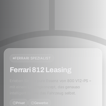
FERRARI
SPEZIALIST
Ferrari 812 Leasing
Erleben Sie die pure Essenz von 800 V12-PS –
mit einem Leasingkonzept, das genauso
intelligent ist wie das Fahrzeug selbst.
Privat
Gewerbe