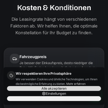
Kosten & Konditionen
Die Leasingrate hängt von verschiedenen
Faktoren ab. Wir helfen Ihnen, die optimale
Konstellation für Ihr Budget zu finden.
Fahrzeugpreis
Je besser der Einkaufspreis, desto niedriger die
Rate. Wir finden bundesweit die besten Angebote.
Wir respektieren Ihre Privatsphäre
Wir verwenden Cookies und ähnliche Technologien, um Ihnen
die bestmögliche Erfahrung zu bieten.
Mehr erfahren
Alle akzeptieren
Laufzeit
Einstellungen
24, 36 oder 48 Monate – längere Laufzeiten
Nur notwendige
senken die monatliche Rate.