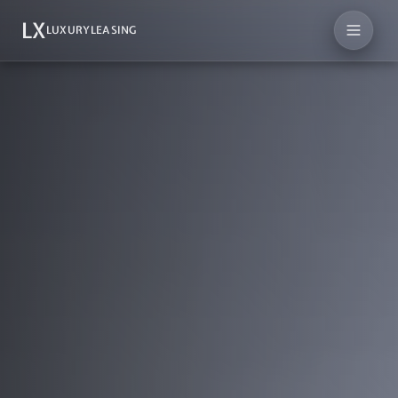
LX
LUXURYLEASING