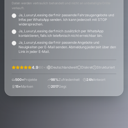
Daten werden vertraulich behandelt und nicht an unbeteiligte Dritte
verkauft.
Ja, LuxuryLeasing darf mir passende Fahrzeugangebote und
Infos per WhatsApp senden. Ich kann jederzeit mit STOP
widersprechen.
Ja, LuxuryLeasing darf mich zusätzlich per WhatsApp
kontaktieren, falls ich telefonisch nicht erreichbar bin.
Ja, LuxuryLeasing darf mir passende Angebote und
Neuigkeiten per E-Mail senden. Abmeldung jederzeit über den
Link in jeder E-Mail.
4.9
(
60
+)
Deutschlandweit
Diskret
Strukturiert
500+
Projekte
98%
Zufriedenheit
24h
Antwort
15+
Marken
2017
Gegr.