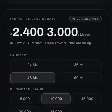
INDIKATIVE LEASINGRATE
LIVE BERECHNET
2.400
3.000
–
€
/ Monat
inkl. MwSt. ·
48
Monate ·
10.000
km/Jahr ·
ohne Anzahlung
LAUFZEIT
24 Mt.
36 Mt.
48 Mt.
60 Mt.
KILOMETER / JAHR
5.000
10.000
15.000
20.000
25.000