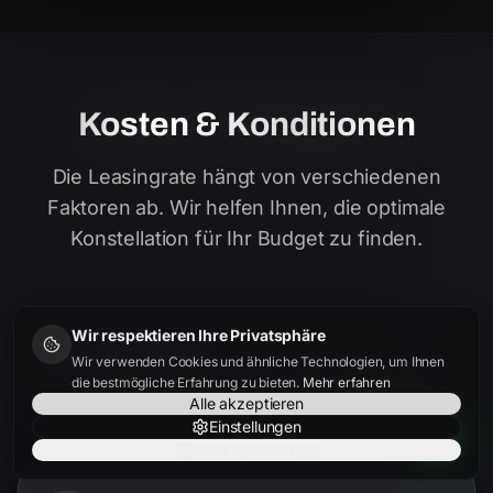
Kosten & Konditionen
Die Leasingrate hängt von verschiedenen
Faktoren ab. Wir helfen Ihnen, die optimale
Konstellation für Ihr Budget zu finden.
Wir respektieren Ihre Privatsphäre
Fahrzeugpreis
Wir verwenden Cookies und ähnliche Technologien, um Ihnen
Je besser der Einkaufspreis, desto niedriger die
die bestmögliche Erfahrung zu bieten.
Mehr erfahren
Rate. Wir finden bundesweit die besten Angebote.
Alle akzeptieren
Einstellungen
Nur notwendige