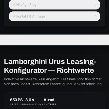
Häufige Fragen
5
Kontakt & Anfrage
6
LAMBORGHINI
Direkt zu:
URUS
4.0 V8 Biturbo
Lamborghini Urus Leasing-
Urus
S
Konfigurator — Richtwerte
ab € 2.250
ab € 2.850
Indikative Richtwerte, kein Angebot. Die finale Kondition richtet
Performante
SE
sich nach Bonität, konkretem Fahrzeug und Bankentscheidung.
ab € 3.400
ab € 3.550
650 PS
3,6 s
Allrad
LEISTUNG
0–100 KM/H
ANTRIEB