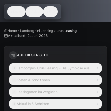
Kosten
Ablauf
FAQ
Home
Lamborghini Leasing
urus Leasing
Aktualisiert:
2. Juni 2026
AUF DIESER SEITE
Lamborghini Urus Leasing – Die Symbiose aus
1
Luxus und ungebändigter Kraft
Kosten & Konditionen
2
Leasingarten im Vergleich
3
Ablauf in 6 Schritten
4