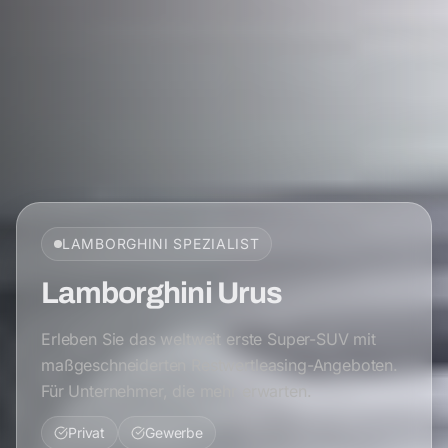
LAMBORGHINI
SPEZIALIST
Lamborghini Urus
Erleben Sie das weltweit erste Super-SUV mit
maßgeschneiderten Restwertleasing-Angeboten.
Für Unternehmer, die mehr erwarten.
Privat
Gewerbe