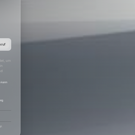
kruf
det, um
in
nd
h kann
ung
r.