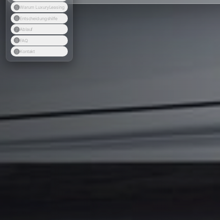
5
Warum LuxuryLeasing
6
Entscheidungshilfe
7
Ablauf
8
FAQ
9
Kontakt