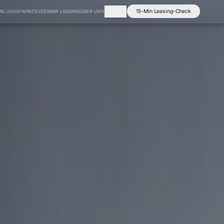
15-Min Leasing-Check
EN
LUXUSFAHRZEUGE
BMW LEASING
ÜBER UNS
KONTAKT