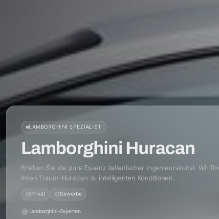
LAMBORGHINI
SPEZIALIST
Lamborghini Huracan
Erleben Sie die pure Essenz italienischer Ingenieurskunst. Wir fi
Ihren Traum-Huracan zu intelligenten Konditionen.
Privat
Gewerbe
Lamborghini-Experten