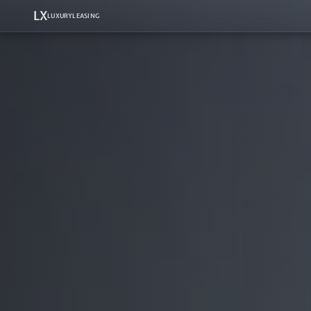
LX
LUXURYLEASING