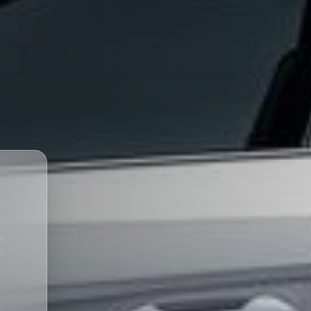
en
n.