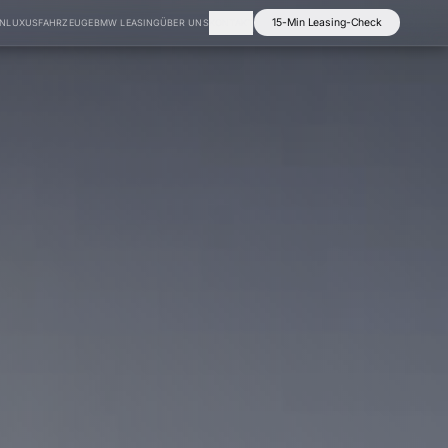
15-Min Leasing-Check
EN
LUXUSFAHRZEUGE
BMW LEASING
ÜBER UNS
KONTAKT