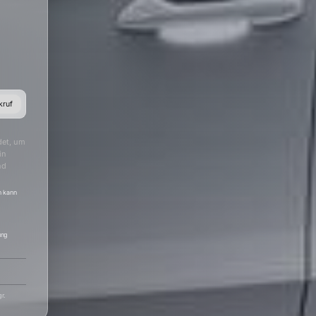
kruf
det, um
in
nd
h kann
ung
r.