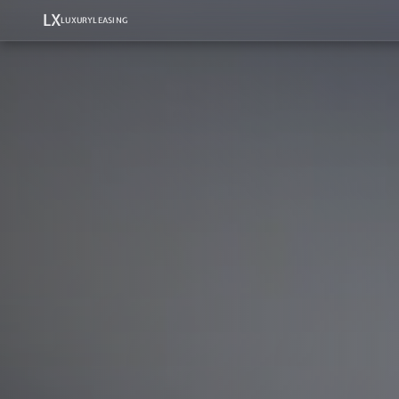
LX
LUXURYLEASING