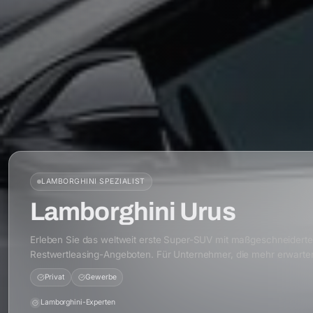
LAMBORGHINI
SPEZIALIST
Lamborghini Urus
Erleben Sie das weltweit erste Super-SUV mit maßgeschneidert
Restwertleasing-Angeboten. Für Unternehmer, die mehr erwarte
Privat
Gewerbe
Lamborghini-Experten