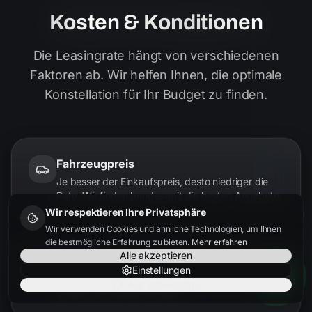
Kosten & Konditionen
Die Leasingrate hängt von verschiedenen
Faktoren ab. Wir helfen Ihnen, die optimale
Konstellation für Ihr Budget zu finden.
Fahrzeugpreis
Je besser der Einkaufspreis, desto niedriger die
Rate. Wir finden bundesweit die besten Angebote.
Wir respektieren Ihre Privatsphäre
Wir verwenden Cookies und ähnliche Technologien, um Ihnen
die bestmögliche Erfahrung zu bieten.
Mehr erfahren
Alle akzeptieren
Laufzeit
Einstellungen
24, 36 oder 48 Monate – längere Laufzeiten
Nur notwendige
senken die monatliche Rate.