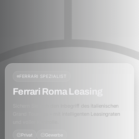
FERRARI
SPEZIALIST
Ferrari Roma Leasing
Sichern Sie sich den Inbegriff des italienischen
Grand Tourings – mit intelligenten Leasingraten
und voller Kontrolle.
Privat
Gewerbe