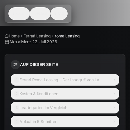
Kosten
Ablauf
FAQ
Home
Ferrari Leasing
roma Leasing
Aktualisiert:
22. Juli 2026
AUF DIESER SEITE
Ferrari Roma Leasing – Der Inbegriff von La
1
Nuova Dolce Vita
Kosten & Konditionen
2
Leasingarten im Vergleich
3
Ablauf in 6 Schritten
4