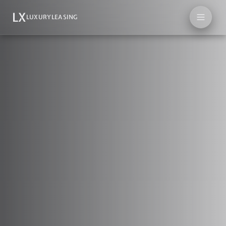
LX
LUXURYLEASING