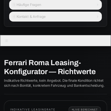
Häufige Fragen
5
Kontakt & Anfrage
6
FERRARI · COUPÉ
Direkt zu:
ROMA
Ferrari Roma Leasing-
Coupé
Cabrio
Konfigurator — Richtwerte
Roma
ab € 2.050
Indikative Richtwerte, kein Angebot. Die finale Kondition richtet
ROMA
sich nach Bonität, konkretem Fahrzeug und Bankentscheidung.
INDIKATIVE LEASINGRATE
LIVE BERECHNET