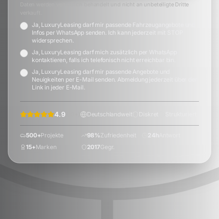
Daten werden vertraulich behandelt und nicht an unbeteiligte Dritte
verkauft.
Ja, LuxuryLeasing darf mir passende Fahrzeugangebote und
Infos per WhatsApp senden. Ich kann jederzeit mit STOP
widersprechen.
Ja, LuxuryLeasing darf mich zusätzlich per WhatsApp
kontaktieren, falls ich telefonisch nicht erreichbar bin.
Ja, LuxuryLeasing darf mir passende Angebote und
Neuigkeiten per E-Mail senden. Abmeldung jederzeit über den
Link in jeder E-Mail.
4.9
(
60
+)
Deutschlandweit
Diskret
Strukturiert
500+
Projekte
98%
Zufriedenheit
24h
Antwort
15+
Marken
2017
Gegr.