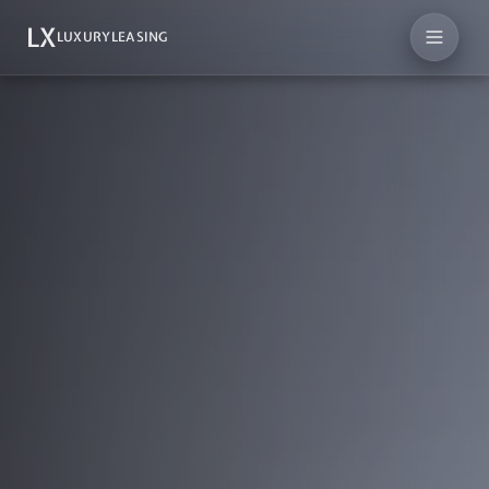
LX
LUXURYLEASING