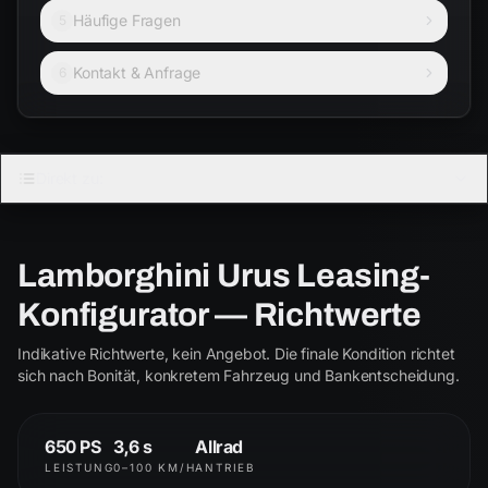
Häufige Fragen
5
Kontakt & Anfrage
6
LAMBORGHINI
Direkt zu:
URUS
4.0 V8 Biturbo
Lamborghini Urus Leasing-
Urus
S
Konfigurator — Richtwerte
ab € 2.250
ab € 2.850
Indikative Richtwerte, kein Angebot. Die finale Kondition richtet
Performante
SE
sich nach Bonität, konkretem Fahrzeug und Bankentscheidung.
ab € 3.400
ab € 3.550
650 PS
3,6 s
Allrad
LEISTUNG
0–100 KM/H
ANTRIEB