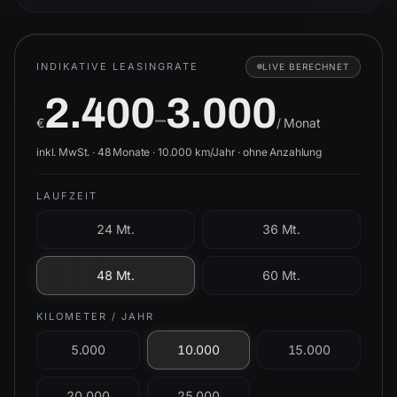
INDIKATIVE LEASINGRATE
LIVE BERECHNET
2.400
3.000
–
€
/ Monat
inkl. MwSt. ·
48
Monate ·
10.000
km/Jahr ·
ohne Anzahlung
LAUFZEIT
24 Mt.
36 Mt.
48 Mt.
60 Mt.
KILOMETER / JAHR
5.000
10.000
15.000
20.000
25.000