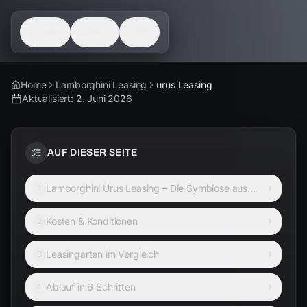
Kosten
Ablauf
FAQ
Home
Lamborghini Leasing
urus Leasing
Aktualisiert:
2. Juni 2026
AUF DIESER SEITE
Lamborghini Urus Leasing – Die Symbiose aus
1
Luxus und ungebändigter Kraft
Kosten & Konditionen
2
Leasingarten im Vergleich
3
Ablauf in 6 Schritten
4