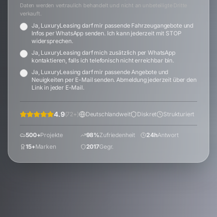
Daten werden vertraulich behandelt und nicht an unbeteiligte Dritte
verkauft.
Ja, LuxuryLeasing darf mir passende Fahrzeugangebote und
Infos per WhatsApp senden. Ich kann jederzeit mit STOP
widersprechen.
Ja, LuxuryLeasing darf mich zusätzlich per WhatsApp
kontaktieren, falls ich telefonisch nicht erreichbar bin.
Ja, LuxuryLeasing darf mir passende Angebote und
Neuigkeiten per E-Mail senden. Abmeldung jederzeit über den
Link in jeder E-Mail.
4.9
(
72
+)
Deutschlandweit
Diskret
Strukturiert
500+
Projekte
98%
Zufriedenheit
24h
Antwort
15+
Marken
2017
Gegr.