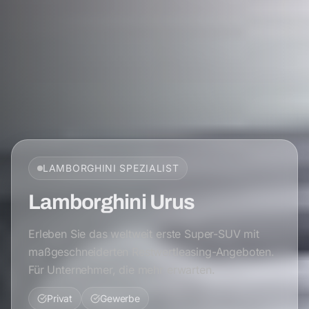
LAMBORGHINI
SPEZIALIST
Lamborghini Urus
Erleben Sie das weltweit erste Super-SUV mit
maßgeschneiderten Restwertleasing-Angeboten.
Für Unternehmer, die mehr erwarten.
Privat
Gewerbe