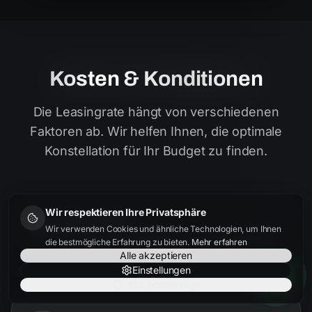
Kosten & Konditionen
Die Leasingrate hängt von verschiedenen
Faktoren ab. Wir helfen Ihnen, die optimale
Konstellation für Ihr Budget zu finden.
Wir respektieren Ihre Privatsphäre
Fahrzeugpreis
Wir verwenden Cookies und ähnliche Technologien, um Ihnen
Je besser der Einkaufspreis, desto niedriger die
die bestmögliche Erfahrung zu bieten.
Mehr erfahren
Rate. Wir finden bundesweit die besten Angebote.
Alle akzeptieren
Einstellungen
Nur notwendige