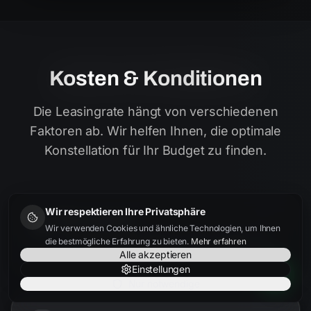
Kosten & Konditionen
Die Leasingrate hängt von verschiedenen
Faktoren ab. Wir helfen Ihnen, die optimale
Konstellation für Ihr Budget zu finden.
Wir respektieren Ihre Privatsphäre
Fahrzeugpreis
Wir verwenden Cookies und ähnliche Technologien, um Ihnen
Je besser der Einkaufspreis, desto niedriger die
die bestmögliche Erfahrung zu bieten.
Mehr erfahren
Rate. Wir finden bundesweit die besten Angebote.
Alle akzeptieren
Einstellungen
Nur notwendige