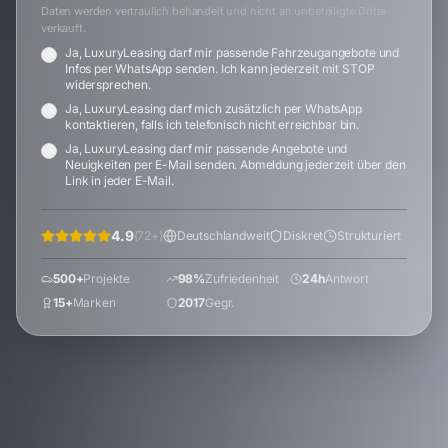
Daten werden vertraulich behandelt und nicht an unbeteiligte Dritte
verkauft.
Ja, LuxuryLeasing darf mir passende Fahrzeugangebote und
Infos per WhatsApp senden. Ich kann jederzeit mit STOP
widersprechen.
Ja, LuxuryLeasing darf mich zusätzlich per WhatsApp
kontaktieren, falls ich telefonisch nicht erreichbar bin.
Ja, LuxuryLeasing darf mir passende Angebote und
Neuigkeiten per E-Mail senden. Abmeldung jederzeit über den
Link in jeder E-Mail.
4.9
(
72
+)
Deutschlandweit
Diskret
Strukturiert
500+
Projekte
98%
Zufriedenheit
24h
Antwort
15+
Marken
2017
Gegr.