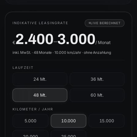
INDIKATIVE LEASINGRATE
LIVE BERECHNET
2.400
3.000
–
€
/ Monat
inkl. MwSt. ·
48
Monate ·
10.000
km/Jahr ·
ohne Anzahlung
LAUFZEIT
24 Mt.
36 Mt.
48 Mt.
60 Mt.
KILOMETER / JAHR
5.000
10.000
15.000
20.000
25.000