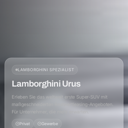
LAMBORGHINI
SPEZIALIST
Lamborghini Urus
Erleben Sie das weltweit erste Super-SUV mit
maßgeschneiderten Restwertleasing-Angeboten.
Für Unternehmer, die mehr erwarten.
Privat
Gewerbe