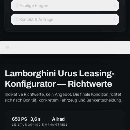
Häufige Fragen
5
Kontakt & Anfrage
6
LAMBORGHINI
Direkt zu:
URUS
4.0 V8 Biturbo
Lamborghini Urus Leasing-
Urus
S
Konfigurator — Richtwerte
ab € 2.250
ab € 2.850
Indikative Richtwerte, kein Angebot. Die finale Kondition richtet
Performante
SE
sich nach Bonität, konkretem Fahrzeug und Bankentscheidung.
ab € 3.400
ab € 3.550
650 PS
3,6 s
Allrad
LEISTUNG
0–100 KM/H
ANTRIEB