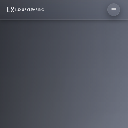
LX
LUXURYLEASING