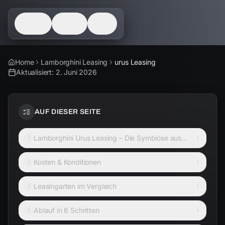
Kosten
Ablauf
FAQ
Home
Lamborghini Leasing
urus Leasing
Aktualisiert:
2. Juni 2026
AUF DIESER SEITE
Lamborghini Urus Leasing – Die Symbiose aus
1
Luxus und ungebändigter Kraft
Kosten & Konditionen
2
Leasingarten im Vergleich
3
Ablauf in 6 Schritten
4