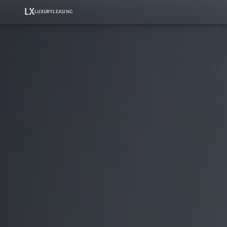
LX
LUXURYLEASING