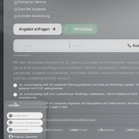
Exklusiver Service
Geprüfte Angebote
Schnelle Abwicklung
Angebot anfragen
WhatsApp
Rüc
Unverbindlich
Mit dem Absenden stimmen Sie zu, dass LuxuryLeasing Ihre Angaben verwen
Sie zu Ihrer Leasinganfrage zu kontaktieren (Telefon, WhatsApp, E-Mail) und e
passendes Angebot vorzubereiten. Ihre Daten werden vertraulich behandelt u
nicht an unbeteiligte Dritte verkauft.
Ja, LuxuryLeasing darf mir passende Fahrzeugangebote und Infos per WhatsApp senden. Ic
jederzeit mit STOP widersprechen.
Ja, LuxuryLeasing darf mich zusätzlich per WhatsApp kontaktieren, falls ich telefonisch nicht
erreichbar bin.
Ja, LuxuryLeasing darf mir passende Angebote und Neuigkeiten per E-Mail senden. Abmeld
Inhalte
jederzeit über den Link in jeder E-Mail.
1
Konfigurator
4.9
(
72
+)
Deutschlandweit
Diskret
Strukturiert
2
Kosten & Konditionen
3
Leasingarten
500+
Projekte
98%
Zufriedenheit
24h
Antwort
15+
Marken
2017
Geg
4
Privat vs. Gewerbe