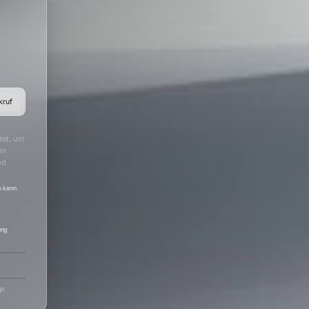
kruf
det, um
in
nd
h kann
ung
r.