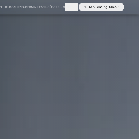
15-Min Leasing-Check
EN
LUXUSFAHRZEUGE
BMW LEASING
ÜBER UNS
KONTAKT