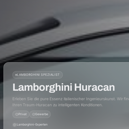
LAMBORGHINI
SPEZIALIST
Lamborghini Huracan
Erleben Sie die pure Essenz italienischer Ingenieurskunst. Wir fi
Ihren Traum-Huracan zu intelligenten Konditionen.
Privat
Gewerbe
Lamborghini-Experten