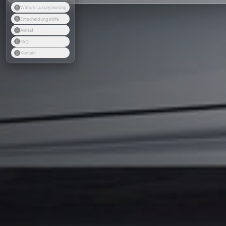
5
Warum LuxuryLeasing
6
Entscheidungshilfe
7
Ablauf
8
FAQ
9
Kontakt