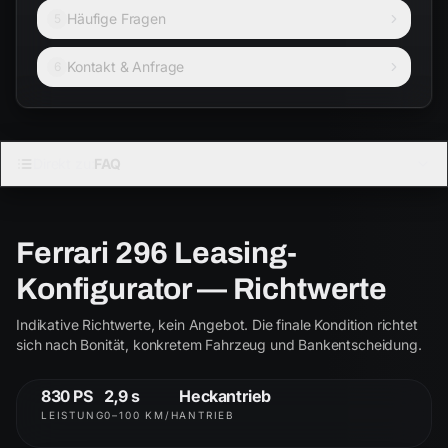
Häufige Fragen
5
Kontakt & Anfrage
6
FERRARI · COUPÉ
Direkt zu:
FAQ
296
3.0 V6 · Plug-in-Hybrid
Ferrari 296 Leasing-
Coupé
Cabrio
Konfigurator — Richtwerte
Indikative Richtwerte, kein Angebot. Die finale Kondition richtet
296
296
sich nach Bonität, konkretem Fahrzeug und Bankentscheidung.
ab € 2.800
830 PS
2,9 s
Heckantrieb
LEISTUNG
0–100 KM/H
ANTRIEB