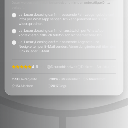
Daten werden vertraulich behandelt und nicht an unbeteiligte Dritte
verkauft.
Ja, LuxuryLeasing darf mir passende Fahrzeugangebote und
Infos per WhatsApp senden. Ich kann jederzeit mit STOP
widersprechen.
Ja, LuxuryLeasing darf mich zusätzlich per WhatsApp
kontaktieren, falls ich telefonisch nicht erreichbar bin.
Ja, LuxuryLeasing darf mir passende Angebote und
Neuigkeiten per E-Mail senden. Abmeldung jederzeit über den
Link in jeder E-Mail.
4.9
(
60
+)
Deutschlandweit
Diskret
Strukturiert
500+
Projekte
98%
Zufriedenheit
24h
Antwort
15+
Marken
2017
Gegr.