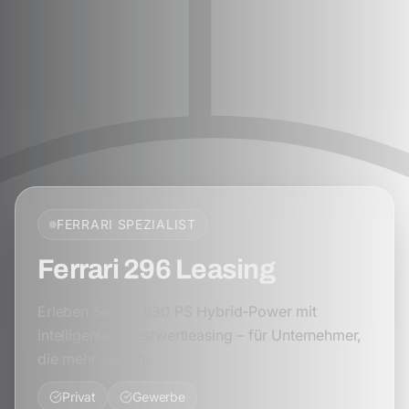
FERRARI
SPEZIALIST
Ferrari 296 Leasing
Erleben Sie die 830 PS Hybrid-Power mit
intelligentem Restwertleasing – für Unternehmer,
die mehr wollen.
Privat
Gewerbe