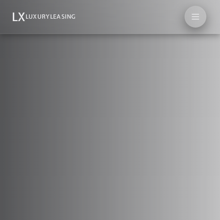
LX
LUXURYLEASING