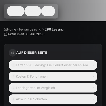
Kosten
Ablauf
FAQ
Home
Ferrari Leasing
296 Leasing
Aktualisiert:
8. Juli 2026
AUF DIESER SEITE
Ferrari 296 Leasing: Die Geburt einer neuen Ära
1
Kosten & Konditionen
2
Leasingarten im Vergleich
3
Ablauf in 6 Schritten
4