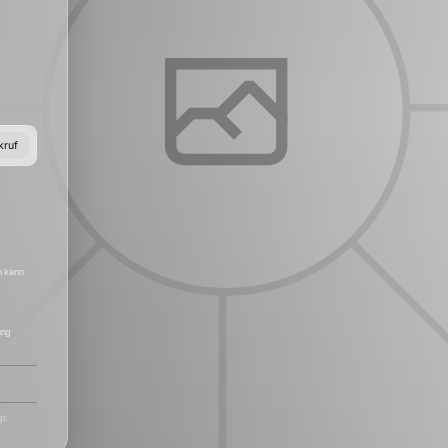
kruf
det, um
in
nd
h kann
ung
r.