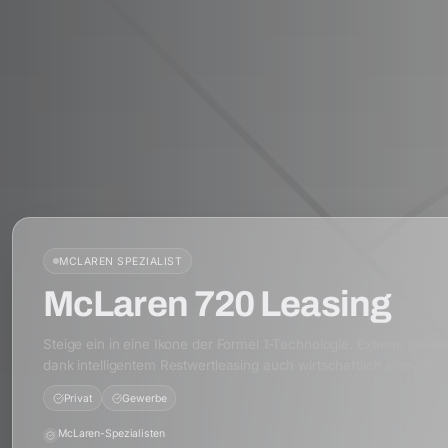
MCLAREN
SPEZIALIST
McLaren 720 Leasing
Steige ein in eine Ikone der Formel 1-Technologie. Extrem, präzi
dank intelligentem Restwertleasing auch wirtschaftlich sinnvoll.
Privat
Gewerbe
McLaren-Spezialisten