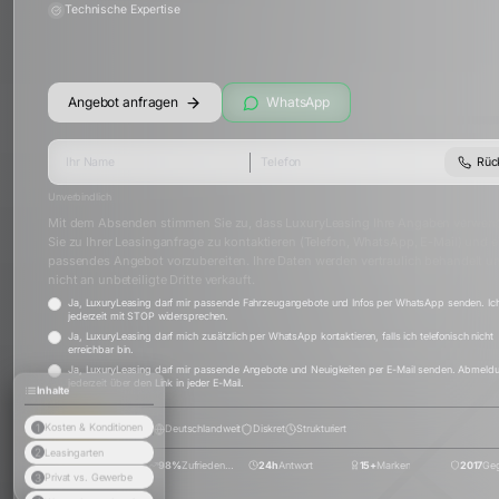
Technische Expertise
Angebot anfragen
WhatsApp
Rüc
Unverbindlich
Mit dem Absenden stimmen Sie zu, dass LuxuryLeasing Ihre Angaben verwen
Sie zu Ihrer Leasinganfrage zu kontaktieren (Telefon, WhatsApp, E-Mail) und e
passendes Angebot vorzubereiten. Ihre Daten werden vertraulich behandelt u
nicht an unbeteiligte Dritte verkauft.
Ja, LuxuryLeasing darf mir passende Fahrzeugangebote und Infos per WhatsApp senden. Ic
jederzeit mit STOP widersprechen.
Ja, LuxuryLeasing darf mich zusätzlich per WhatsApp kontaktieren, falls ich telefonisch nicht
erreichbar bin.
Ja, LuxuryLeasing darf mir passende Angebote und Neuigkeiten per E-Mail senden. Abmeld
jederzeit über den Link in jeder E-Mail.
Inhalte
1
Kosten & Konditionen
4.9
(
60
+)
Deutschlandweit
Diskret
Strukturiert
2
Leasingarten
500+
Projekte
98%
Zufriedenheit
24h
Antwort
15+
Marken
2017
Geg
3
Privat vs. Gewerbe