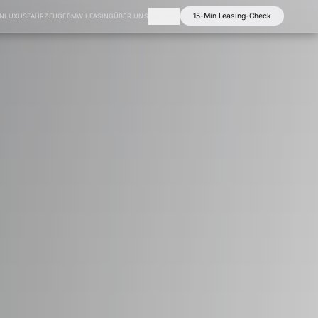
15-Min Leasing-Check
EN
LUXUSFAHRZEUGE
BMW LEASING
ÜBER UNS
KONTAKT