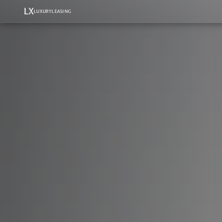
LX
LUXURYLEASING