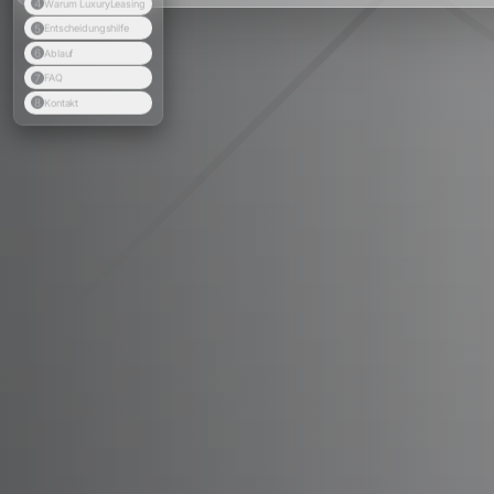
4
Warum LuxuryLeasing
5
Entscheidungshilfe
6
Ablauf
7
FAQ
8
Kontakt