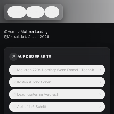
Kosten
Ablauf
FAQ
Home
Mclaren Leasing
Aktualisiert:
2. Juni 2026
AUF DIESER SEITE
McLaren 720S Leasing: Wenn Formel 1-Technik
1
auf die Straße trifft
Kosten & Konditionen
2
Leasingarten im Vergleich
3
Ablauf in 6 Schritten
4