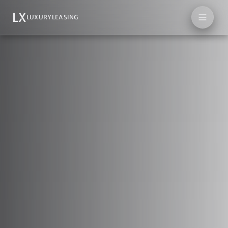
LX
LUXURYLEASING