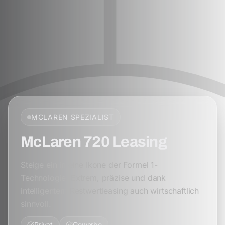
MCLAREN
SPEZIALIST
McLaren 720 Leasing
Steige ein in eine Ikone der Formel 1-
Technologie. Extrem, präzise und dank
intelligentem Restwertleasing auch wirtschaftlich
sinnvoll.
Privat
Gewerbe