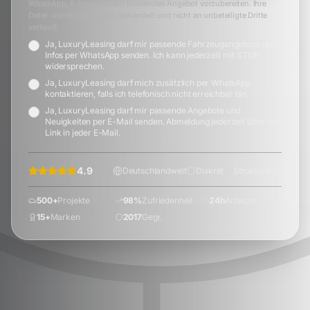
WhatsApp, E-Mail) und ein passendes Angebot vorzubereiten. Ihre
Daten werden vertraulich behandelt und nicht an unbeteiligte Dritte
verkauft.
Ja, LuxuryLeasing darf mir passende Fahrzeugangebote und
Infos per WhatsApp senden. Ich kann jederzeit mit STOP
widersprechen.
Ja, LuxuryLeasing darf mich zusätzlich per WhatsApp
kontaktieren, falls ich telefonisch nicht erreichbar bin.
Ja, LuxuryLeasing darf mir passende Angebote und
Neuigkeiten per E-Mail senden. Abmeldung jederzeit über den
Link in jeder E-Mail.
4.9
(
72
+)
Deutschlandweit
Diskret
Strukturiert
500+
Projekte
98%
Zufriedenheit
24h
Antwort
15+
Marken
2017
Gegr.