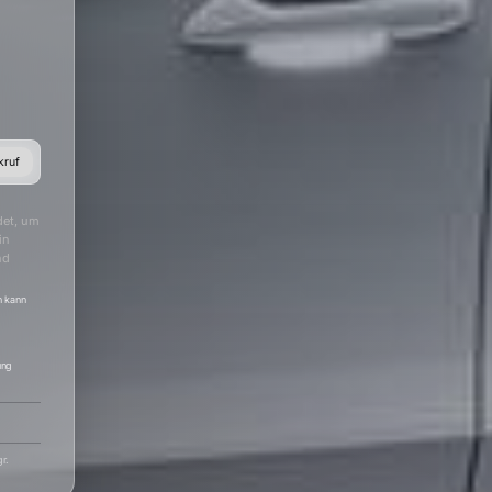
kruf
det, um
in
nd
h kann
ung
r.