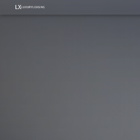
LX
LUXURYLEASING