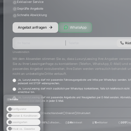
Exklusiver Service
Geprüfte Angebote
Schnelle Abwicklung
Angebot anfragen
WhatsApp
Rüc
Unverbindlich
Mit dem Absenden stimmen Sie zu, dass LuxuryLeasing Ihre Angaben verwen
Sie zu Ihrer Leasinganfrage zu kontaktieren (Telefon, WhatsApp, E-Mail) und e
passendes Angebot vorzubereiten. Ihre Daten werden vertraulich behandelt u
nicht an unbeteiligte Dritte verkauft.
Ja, LuxuryLeasing darf mir passende Fahrzeugangebote und Infos per WhatsApp senden. Ic
jederzeit mit STOP widersprechen.
Ja, LuxuryLeasing darf mich zusätzlich per WhatsApp kontaktieren, falls ich telefonisch nicht
erreichbar bin.
Ja, LuxuryLeasing darf mir passende Angebote und Neuigkeiten per E-Mail senden. Abmeld
Inhalte
jederzeit über den Link in jeder E-Mail.
1
Konfigurator
4.9
(
72
+)
Deutschlandweit
Diskret
Strukturiert
2
Kosten & Konditionen
3
Leasingarten
500+
Projekte
98%
Zufriedenheit
24h
Antwort
15+
Marken
2017
Geg
4
Privat vs. Gewerbe