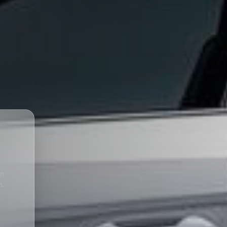
en
n.