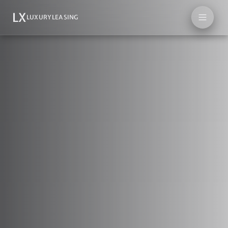
LX
LUXURYLEASING