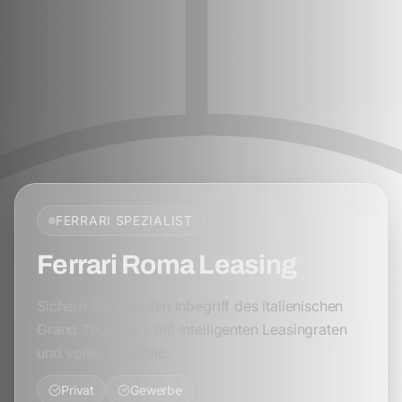
FERRARI
SPEZIALIST
Ferrari Roma Leasing
Sichern Sie sich den Inbegriff des italienischen
Grand Tourings – mit intelligenten Leasingraten
und voller Kontrolle.
Privat
Gewerbe