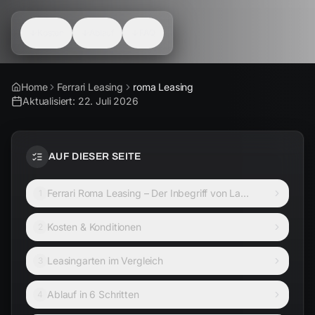
Kosten
Ablauf
FAQ
Home
Ferrari Leasing
roma Leasing
Aktualisiert:
22. Juli 2026
AUF DIESER SEITE
Ferrari Roma Leasing – Der Inbegriff von La
1
Nuova Dolce Vita
Kosten & Konditionen
2
Leasingarten im Vergleich
3
Ablauf in 6 Schritten
4