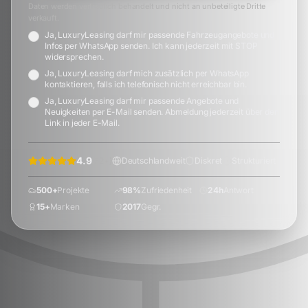
Daten werden vertraulich behandelt und nicht an unbeteiligte Dritte
verkauft.
Ja, LuxuryLeasing darf mir passende Fahrzeugangebote und
Infos per WhatsApp senden. Ich kann jederzeit mit STOP
widersprechen.
Ja, LuxuryLeasing darf mich zusätzlich per WhatsApp
kontaktieren, falls ich telefonisch nicht erreichbar bin.
Ja, LuxuryLeasing darf mir passende Angebote und
Neuigkeiten per E-Mail senden. Abmeldung jederzeit über den
Link in jeder E-Mail.
4.9
(
72
+)
Deutschlandweit
Diskret
Strukturiert
500+
Projekte
98%
Zufriedenheit
24h
Antwort
15+
Marken
2017
Gegr.