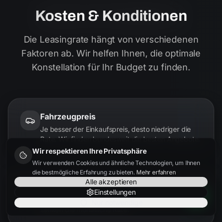
Kosten & Konditionen
Die Leasingrate hängt von verschiedenen
Faktoren ab. Wir helfen Ihnen, die optimale
Konstellation für Ihr Budget zu finden.
Fahrzeugpreis
Je besser der Einkaufspreis, desto niedriger die
Rate. Wir finden bundesweit die besten Angebote.
Wir respektieren Ihre Privatsphäre
Wir verwenden Cookies und ähnliche Technologien, um Ihnen
die bestmögliche Erfahrung zu bieten.
Mehr erfahren
Alle akzeptieren
Laufzeit
Einstellungen
24, 36 oder 48 Monate – längere Laufzeiten
Nur notwendige
senken die monatliche Rate.