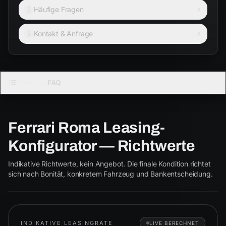
Häufige Fragen
5
Kontakt & Anfrage
6
FERRARI · COUPÉ
Direkt zu:
FAQ
ROMA
Ferrari Roma Leasing-
Coupé
Cabrio
Konfigurator — Richtwerte
Roma
ab € 2.050
Indikative Richtwerte, kein Angebot. Die finale Kondition richtet
ROMA
sich nach Bonität, konkretem Fahrzeug und Bankentscheidung.
INDIKATIVE LEASINGRATE
LIVE BERECHNET