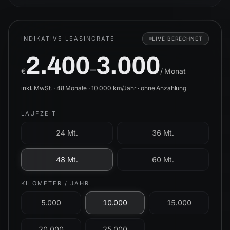
INDIKATIVE LEASINGRATE
LIVE BERECHNET
2.400
3.000
–
€
/ Monat
inkl. MwSt. ·
48
Monate ·
10.000
km/Jahr ·
ohne Anzahlung
LAUFZEIT
24 Mt.
36 Mt.
48 Mt.
60 Mt.
KILOMETER / JAHR
5.000
10.000
15.000
20.000
25.000