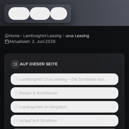
Kosten
Ablauf
FAQ
Home
Lamborghini Leasing
urus Leasing
Aktualisiert:
2. Juni 2026
AUF DIESER SEITE
Lamborghini Urus Leasing – Die Symbiose aus
1
Luxus und ungebändigter Kraft
Kosten & Konditionen
2
Leasingarten im Vergleich
3
Ablauf in 6 Schritten
4