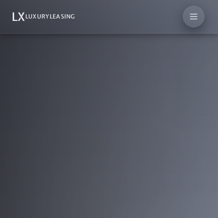
LX
LUXURYLEASING