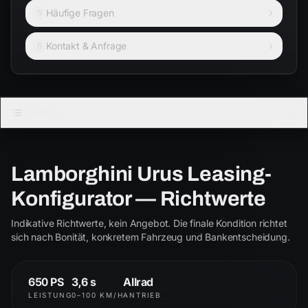
Häufige Fragen
5
Kontakt & Anfrage
6
LAMBORGHINI
Direkt zu:
URUS
4.0 V8 Biturbo
Lamborghini Urus Leasing-
Urus
S
Konfigurator — Richtwerte
ab € 2.250
ab € 2.850
Indikative Richtwerte, kein Angebot. Die finale Kondition richtet
Performante
SE
sich nach Bonität, konkretem Fahrzeug und Bankentscheidung.
ab € 3.400
ab € 3.550
650 PS
3,6 s
Allrad
LEISTUNG
0–100 KM/H
ANTRIEB