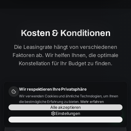
Kosten & Konditionen
Die Leasingrate hängt von verschiedenen
Faktoren ab. Wir helfen Ihnen, die optimale
Konstellation für Ihr Budget zu finden.
Wir respektieren Ihre Privatsphäre
Fahrzeugpreis
Wir verwenden Cookies und ähnliche Technologien, um Ihnen
Je besser der Einkaufspreis, desto niedriger die
die bestmögliche Erfahrung zu bieten.
Mehr erfahren
Rate. Wir finden bundesweit die besten Angebote.
Alle akzeptieren
Einstellungen
Nur notwendige