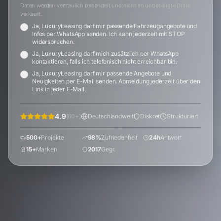
Daten werden vertraulich behandelt und nicht an unbeteiligte Dritte
verkauft.
Ja, LuxuryLeasing darf mir passende Fahrzeugangebote und
Infos per WhatsApp senden. Ich kann jederzeit mit STOP
widersprechen.
Ja, LuxuryLeasing darf mich zusätzlich per WhatsApp
kontaktieren, falls ich telefonisch nicht erreichbar bin.
Ja, LuxuryLeasing darf mir passende Angebote und
Neuigkeiten per E-Mail senden. Abmeldung jederzeit über den
Link in jeder E-Mail.
4.9
(
60
+)
Deutschlandweit
Diskret
Strukturiert
500+
Projekte
98%
Zufriedenheit
24h
Antwort
15+
Marken
2017
Gegr.