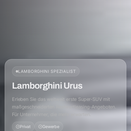
LAMBORGHINI
SPEZIALIST
Lamborghini Urus
Erleben Sie das weltweit erste Super-SUV mit
maßgeschneiderten Restwertleasing-Angeboten.
Für Unternehmer, die mehr erwarten.
Privat
Gewerbe