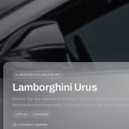
LAMBORGHINI
SPEZIALIST
Lamborghini Urus
Erleben Sie das weltweit erste Super-SUV mit maßgeschneidert
Restwertleasing-Angeboten. Für Unternehmer, die mehr erwarte
Privat
Gewerbe
Lamborghini-Experten