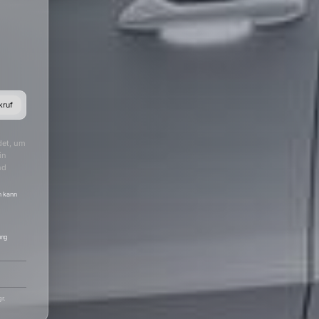
kruf
det, um
in
nd
h kann
ung
r.