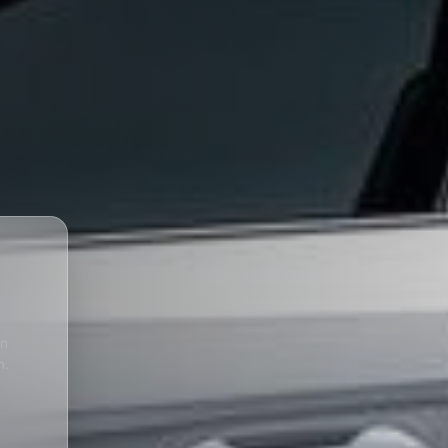
en
n.