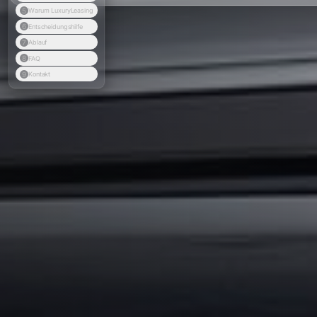
5
Warum LuxuryLeasing
6
Entscheidungshilfe
7
Ablauf
8
FAQ
9
Kontakt