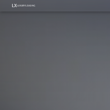
LX
LUXURYLEASING