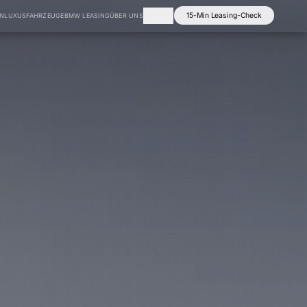
15-Min Leasing-Check
EN
LUXUSFAHRZEUGE
BMW LEASING
ÜBER UNS
KONTAKT