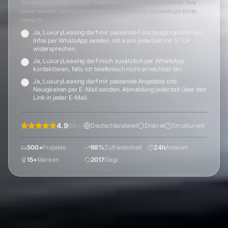
WhatsApp, E-Mail) und ein passendes Angebot vorzubereiten. Ihre
Daten werden vertraulich behandelt und nicht an unbeteiligte Dritte
verkauft.
Ja, LuxuryLeasing darf mir passende Fahrzeugangebote und
Infos per WhatsApp senden. Ich kann jederzeit mit STOP
widersprechen.
Ja, LuxuryLeasing darf mich zusätzlich per WhatsApp
kontaktieren, falls ich telefonisch nicht erreichbar bin.
Ja, LuxuryLeasing darf mir passende Angebote und
Neuigkeiten per E-Mail senden. Abmeldung jederzeit über den
Link in jeder E-Mail.
4.9
(
60
+)
Deutschlandweit
Diskret
Strukturiert
500+
Projekte
98%
Zufriedenheit
24h
Antwort
15+
Marken
2017
Gegr.