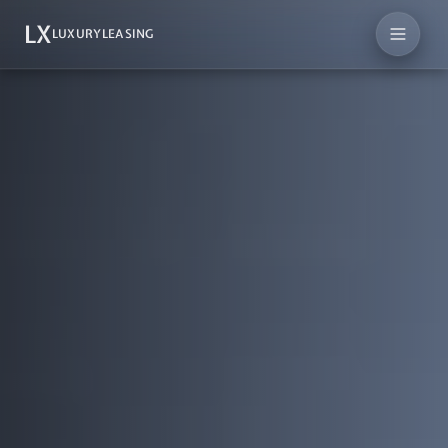
LX
LUXURYLEASING