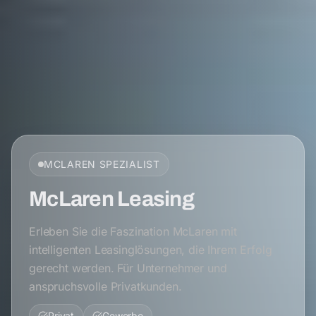
MCLAREN
SPEZIALIST
McLaren Leasing
Erleben Sie die Faszination McLaren mit
intelligenten Leasinglösungen, die Ihrem Erfolg
gerecht werden. Für Unternehmer und
anspruchsvolle Privatkunden.
Privat
Gewerbe