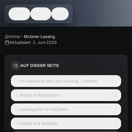
Kosten
Ablauf
FAQ
Home
Mclaren Leasing
Aktualisiert:
2. Juni 2026
AUF DIESER SEITE
Ihr exklusives McLaren Leasing – Perfekt
1
inszeniert
Kosten & Konditionen
2
Leasingarten im Vergleich
3
Ablauf in 6 Schritten
4