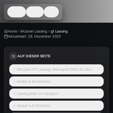
Kosten
Ablauf
FAQ
Home
Mclaren Leasing
gt Leasing
Aktualisiert:
28. Dezember 2025
AUF DIESER SEITE
McLaren GT Leasing: Rennsport-DNA für den
1
Alltag
Kosten & Konditionen
2
Leasingarten im Vergleich
3
Ablauf in 6 Schritten
4