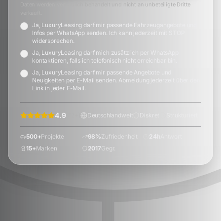
Daten werden vertraulich behandelt und nicht an unbeteiligte Dritte
verkauft.
Ja, LuxuryLeasing darf mir passende Fahrzeugangebote und
Infos per WhatsApp senden. Ich kann jederzeit mit STOP
widersprechen.
Ja, LuxuryLeasing darf mich zusätzlich per WhatsApp
kontaktieren, falls ich telefonisch nicht erreichbar bin.
Ja, LuxuryLeasing darf mir passende Angebote und
Neuigkeiten per E-Mail senden. Abmeldung jederzeit über den
Link in jeder E-Mail.
4.9
(
72
+)
Deutschlandweit
Diskret
Strukturiert
500+
Projekte
98%
Zufriedenheit
24h
Antwort
15+
Marken
2017
Gegr.