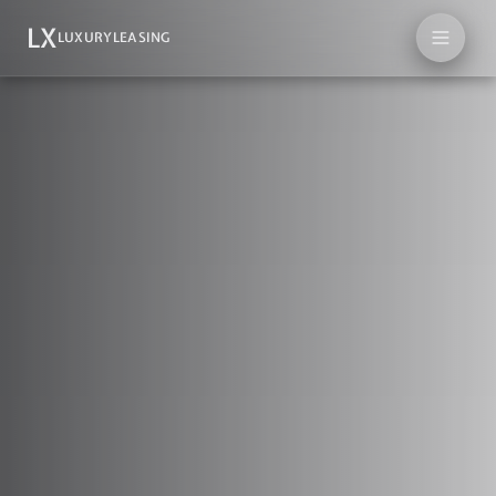
LX
LUXURYLEASING