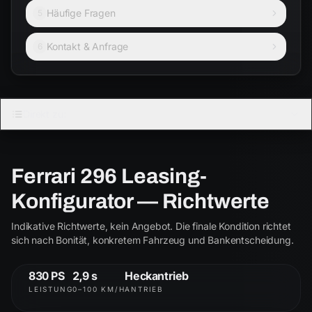
Häufige Fragen
5
Kontakt & Anfrage
6
FERRARI · COUPÉ
Direkt zu:
296
3.0 V6 · Plug-in-Hybrid
Ferrari 296 Leasing-
Coupé
Cabrio
Konfigurator — Richtwerte
Indikative Richtwerte, kein Angebot. Die finale Kondition richtet
296
296
sich nach Bonität, konkretem Fahrzeug und Bankentscheidung.
ab € 2.800
830 PS
2,9 s
Heckantrieb
LEISTUNG
0–100 KM/H
ANTRIEB