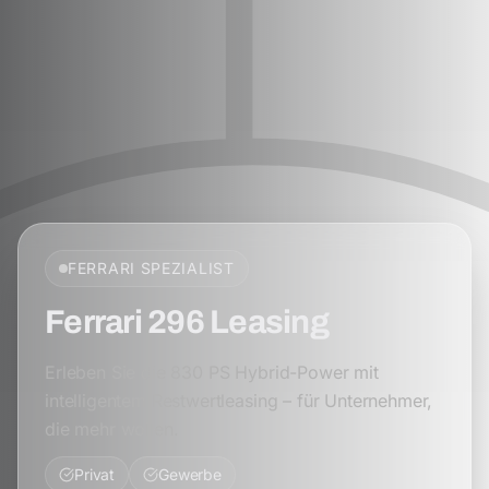
FERRARI
SPEZIALIST
Ferrari 296 Leasing
Erleben Sie die 830 PS Hybrid-Power mit
intelligentem Restwertleasing – für Unternehmer,
die mehr wollen.
Privat
Gewerbe