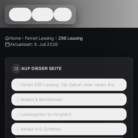
Kosten
Ablauf
FAQ
Home
Ferrari Leasing
296 Leasing
Aktualisiert:
8. Juli 2026
AUF DIESER SEITE
Ferrari 296 Leasing: Die Geburt einer neuen Ära
1
Kosten & Konditionen
2
Leasingarten im Vergleich
3
Ablauf in 6 Schritten
4