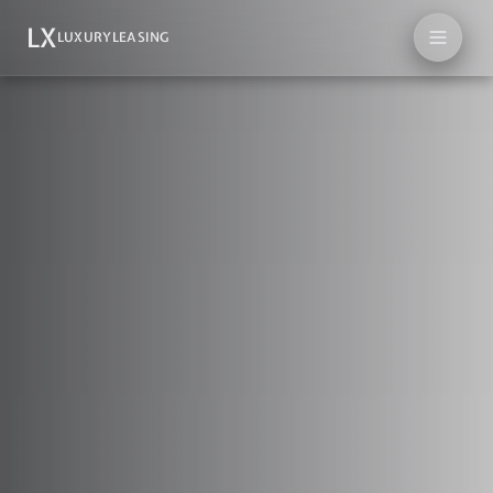
LX
LUXURYLEASING