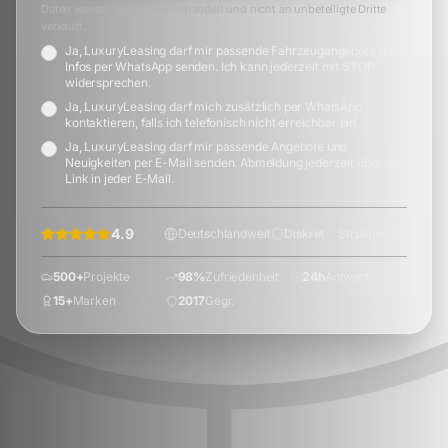
Daten werden vertraulich behandelt und nicht an unbeteiligte Dritte
verkauft.
Ja, LuxuryLeasing darf mir passende Fahrzeugangebote und
Infos per WhatsApp senden. Ich kann jederzeit mit STOP
widersprechen.
Ja, LuxuryLeasing darf mich zusätzlich per WhatsApp
kontaktieren, falls ich telefonisch nicht erreichbar bin.
Ja, LuxuryLeasing darf mir passende Angebote und
Neuigkeiten per E-Mail senden. Abmeldung jederzeit über den
Link in jeder E-Mail.
4.9
(
60
+)
Deutschlandweit
Diskret
Strukturiert
500+
Projekte
98%
Zufriedenheit
24h
Antwort
15+
Marken
2017
Gegr.