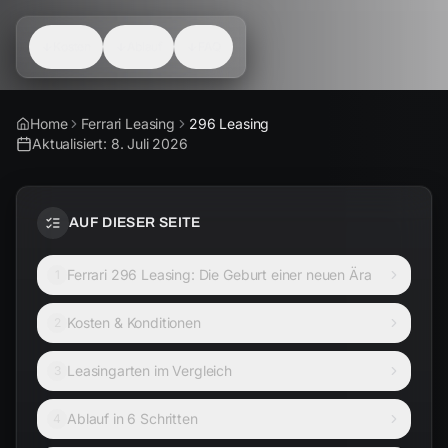
Kosten
Ablauf
FAQ
Home
Ferrari Leasing
296 Leasing
Aktualisiert:
8. Juli 2026
AUF DIESER SEITE
Ferrari 296 Leasing: Die Geburt einer neuen Ära
1
Kosten & Konditionen
2
Leasingarten im Vergleich
3
Ablauf in 6 Schritten
4