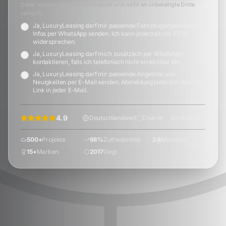
Daten werden vertraulich behandelt und nicht an unbeteiligte Dritte
verkauft.
Ja, LuxuryLeasing darf mir passende Fahrzeugangebote und
Infos per WhatsApp senden. Ich kann jederzeit mit STOP
widersprechen.
Ja, LuxuryLeasing darf mich zusätzlich per WhatsApp
kontaktieren, falls ich telefonisch nicht erreichbar bin.
Ja, LuxuryLeasing darf mir passende Angebote und
Neuigkeiten per E-Mail senden. Abmeldung jederzeit über den
Link in jeder E-Mail.
4.9
(
72
+)
Deutschlandweit
Diskret
Strukturiert
500+
Projekte
98%
Zufriedenheit
24h
Antwort
15+
Marken
2017
Gegr.