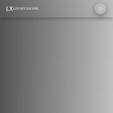
LX
LUXURYLEASING