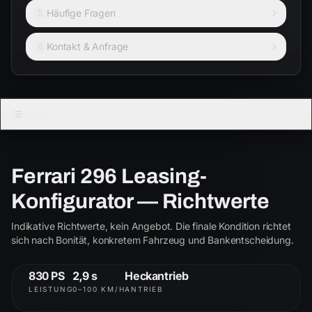
Häufige Fragen
5
Kontakt & Anfrage
6
FERRARI · COUPÉ
Direkt zu:
296
3.0 V6 · Plug-in-Hybrid
Ferrari 296 Leasing-
Coupé
Cabrio
Konfigurator — Richtwerte
Indikative Richtwerte, kein Angebot. Die finale Kondition richtet
296
296
sich nach Bonität, konkretem Fahrzeug und Bankentscheidung.
ab € 2.800
830 PS
2,9 s
Heckantrieb
LEISTUNG
0–100 KM/H
ANTRIEB