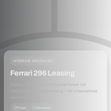
FERRARI
SPEZIALIST
Ferrari 296 Leasing
Erleben Sie die 830 PS Hybrid-Power mit
intelligentem Restwertleasing – für Unternehmer,
die mehr wollen.
Privat
Gewerbe