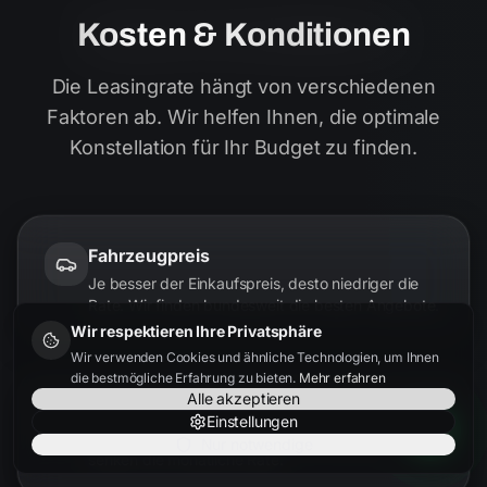
Kosten & Konditionen
Die Leasingrate hängt von verschiedenen
Faktoren ab. Wir helfen Ihnen, die optimale
Konstellation für Ihr Budget zu finden.
Fahrzeugpreis
Je besser der Einkaufspreis, desto niedriger die
Rate. Wir finden bundesweit die besten Angebote.
Wir respektieren Ihre Privatsphäre
Wir verwenden Cookies und ähnliche Technologien, um Ihnen
die bestmögliche Erfahrung zu bieten.
Mehr erfahren
Alle akzeptieren
Laufzeit
Einstellungen
24, 36 oder 48 Monate – längere Laufzeiten
Nur notwendige
senken die monatliche Rate.