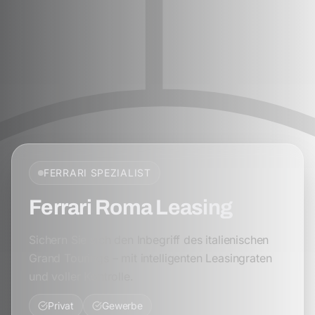
FERRARI
SPEZIALIST
Ferrari Roma Leasing
Sichern Sie sich den Inbegriff des italienischen
Grand Tourings – mit intelligenten Leasingraten
und voller Kontrolle.
Privat
Gewerbe