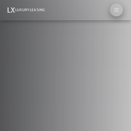
LX
LUXURYLEASING