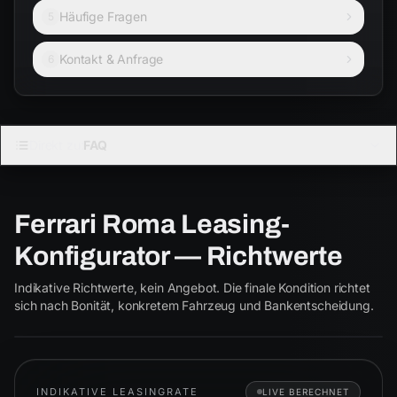
Häufige Fragen
5
Kontakt & Anfrage
6
FERRARI · COUPÉ
Direkt zu:
FAQ
ROMA
Ferrari Roma Leasing-
Coupé
Cabrio
Konfigurator — Richtwerte
Roma
ab € 2.050
Indikative Richtwerte, kein Angebot. Die finale Kondition richtet
ROMA
sich nach Bonität, konkretem Fahrzeug und Bankentscheidung.
INDIKATIVE LEASINGRATE
LIVE BERECHNET