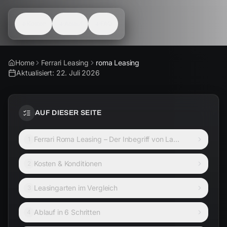
Kosten
Ablauf
FAQ
Home
Ferrari Leasing
roma Leasing
Aktualisiert:
22. Juli 2026
AUF DIESER SEITE
Ferrari Roma Leasing – Der Inbegriff von La
1
Nuova Dolce Vita
Kosten & Konditionen
2
Leasingarten im Vergleich
3
Ablauf in 6 Schritten
4