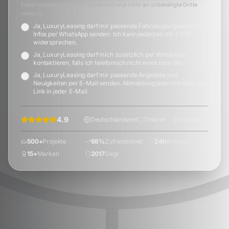
Daten werden vertraulich behandelt und nicht an unbeteiligte Dritte
verkauft.
Ja, LuxuryLeasing darf mir passende Fahrzeugangebote und
Infos per WhatsApp senden. Ich kann jederzeit mit STOP
widersprechen.
Ja, LuxuryLeasing darf mich zusätzlich per WhatsApp
kontaktieren, falls ich telefonisch nicht erreichbar bin.
Ja, LuxuryLeasing darf mir passende Angebote und
Neuigkeiten per E-Mail senden. Abmeldung jederzeit über den
Link in jeder E-Mail.
4.9
(
72
+)
Deutschlandweit
Diskret
Strukturiert
500+
Projekte
98%
Zufriedenheit
24h
Antwort
15+
Marken
2017
Gegr.