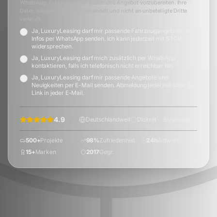
WhatsApp, E-Mail) und ein passendes Angebot vorzubereiten. Ihre
Daten werden vertraulich behandelt und nicht an unbeteiligte Dritte
verkauft.
Ja, LuxuryLeasing darf mir passende Fahrzeugangebote und
Infos per WhatsApp senden. Ich kann jederzeit mit STOP
widersprechen.
Ja, LuxuryLeasing darf mich zusätzlich per WhatsApp
kontaktieren, falls ich telefonisch nicht erreichbar bin.
Ja, LuxuryLeasing darf mir passende Angebote und
Neuigkeiten per E-Mail senden. Abmeldung jederzeit über den
Link in jeder E-Mail.
4.9
(
72
+)
Deutschlandweit
Diskret
Strukturiert
500+
Projekte
98%
Zufriedenheit
24h
Antwort
15+
Marken
2017
Gegr.