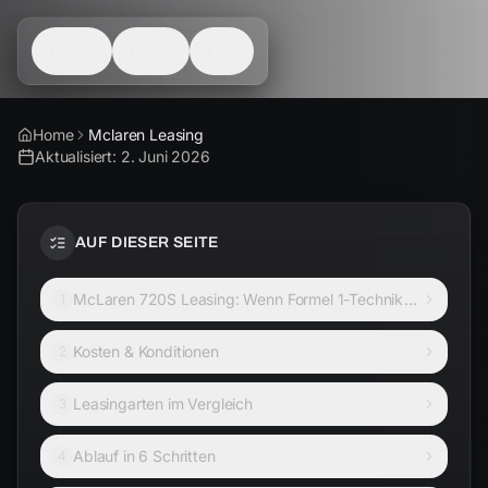
Kosten
Ablauf
FAQ
Home
Mclaren Leasing
Aktualisiert:
2. Juni 2026
AUF DIESER SEITE
McLaren 720S Leasing: Wenn Formel 1-Technik
1
auf die Straße trifft
Kosten & Konditionen
2
Leasingarten im Vergleich
3
Ablauf in 6 Schritten
4