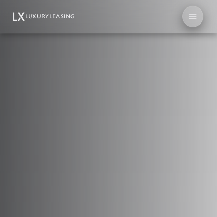
LX
LUXURYLEASING