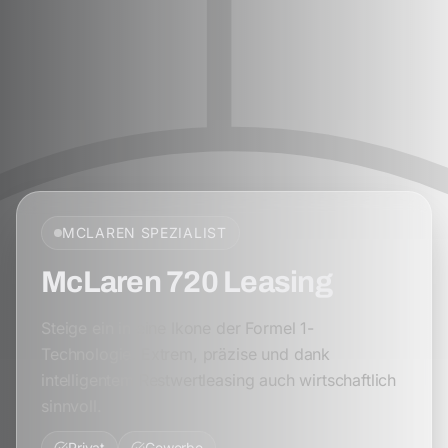
MCLAREN
SPEZIALIST
McLaren 720 Leasing
Steige ein in eine Ikone der Formel 1-
Technologie. Extrem, präzise und dank
intelligentem Restwertleasing auch wirtschaftlich
sinnvoll.
Privat
Gewerbe