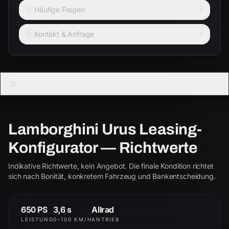
Häufige Fragen
5
Kontakt & Anfrage
6
LAMBORGHINI
Direkt zu:
URUS
4.0 V8 Biturbo
Lamborghini Urus Leasing-
Urus
S
Konfigurator — Richtwerte
ab € 2.250
ab € 2.850
Indikative Richtwerte, kein Angebot. Die finale Kondition richtet
Performante
SE
sich nach Bonität, konkretem Fahrzeug und Bankentscheidung.
ab € 3.400
ab € 3.550
650 PS
3,6 s
Allrad
LEISTUNG
0–100 KM/H
ANTRIEB