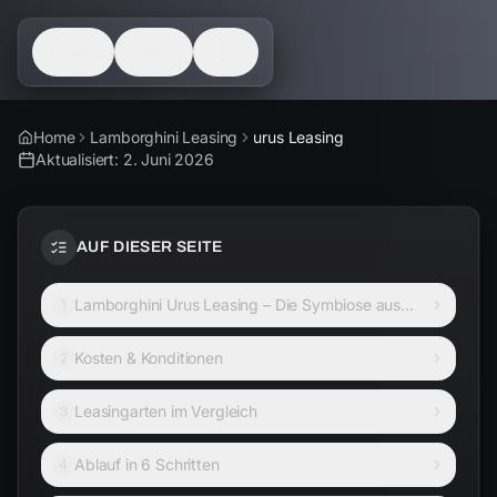
Kosten
Ablauf
FAQ
Home
Lamborghini Leasing
urus Leasing
Aktualisiert:
2. Juni 2026
AUF DIESER SEITE
Lamborghini Urus Leasing – Die Symbiose aus
1
Luxus und ungebändigter Kraft
Kosten & Konditionen
2
Leasingarten im Vergleich
3
Ablauf in 6 Schritten
4