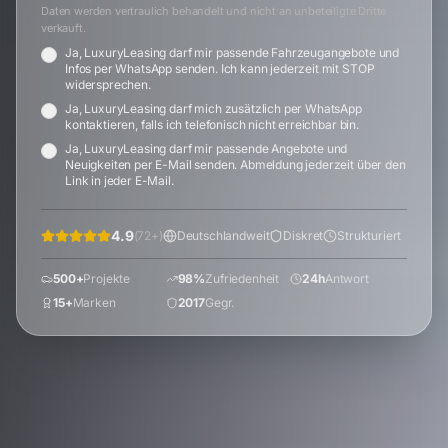
Daten werden vertraulich behandelt und nicht an unbeteiligte Dritte
verkauft.
Ja, LuxuryLeasing darf mir passende Fahrzeugangebote und
Infos per WhatsApp senden. Ich kann jederzeit mit STOP
widersprechen.
Ja, LuxuryLeasing darf mich zusätzlich per WhatsApp
kontaktieren, falls ich telefonisch nicht erreichbar bin.
Ja, LuxuryLeasing darf mir passende Angebote und
Neuigkeiten per E-Mail senden. Abmeldung jederzeit über den
Link in jeder E-Mail.
4.9
(
72
+)
Deutschlandweit
Diskret
Strukturiert
500+
Projekte
98%
Zufriedenheit
24h
Antwort
15+
Marken
2017
Gegr.