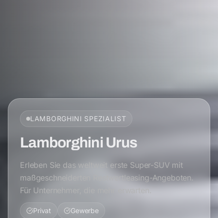
LAMBORGHINI
SPEZIALIST
Lamborghini Urus
Erleben Sie das weltweit erste Super-SUV mit
maßgeschneiderten Restwertleasing-Angeboten.
Für Unternehmer, die mehr erwarten.
Privat
Gewerbe