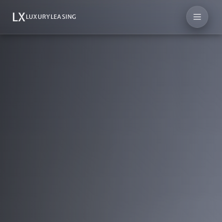
LX
LUXURYLEASING