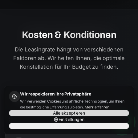
Kosten & Konditionen
Die Leasingrate hängt von verschiedenen
Faktoren ab. Wir helfen Ihnen, die optimale
Konstellation für Ihr Budget zu finden.
Wir respektieren Ihre Privatsphäre
Fahrzeugpreis
Wir verwenden Cookies und ähnliche Technologien, um Ihnen
Je besser der Einkaufspreis, desto niedriger die
die bestmögliche Erfahrung zu bieten.
Mehr erfahren
Rate. Wir finden bundesweit die besten Angebote.
Alle akzeptieren
Einstellungen
Nur notwendige