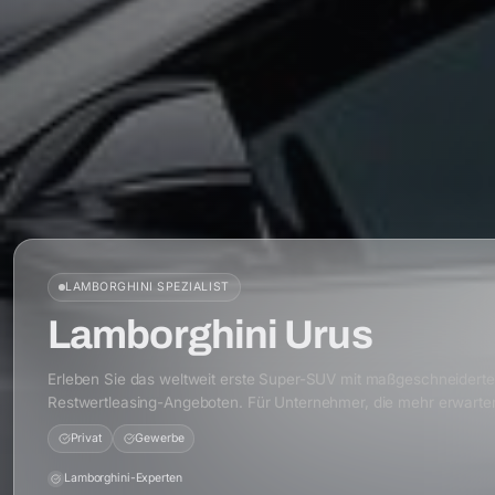
LAMBORGHINI
SPEZIALIST
Lamborghini Urus
Erleben Sie das weltweit erste Super-SUV mit maßgeschneidert
Restwertleasing-Angeboten. Für Unternehmer, die mehr erwarte
Privat
Gewerbe
Lamborghini-Experten