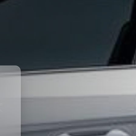
en
n.