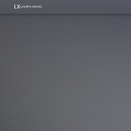
LX
LUXURYLEASING