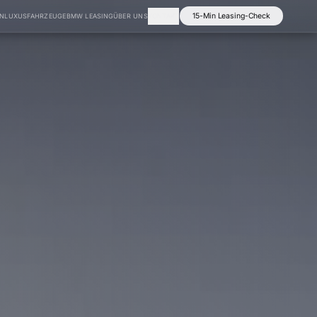
15-Min Leasing-Check
EN
LUXUSFAHRZEUGE
BMW LEASING
ÜBER UNS
KONTAKT