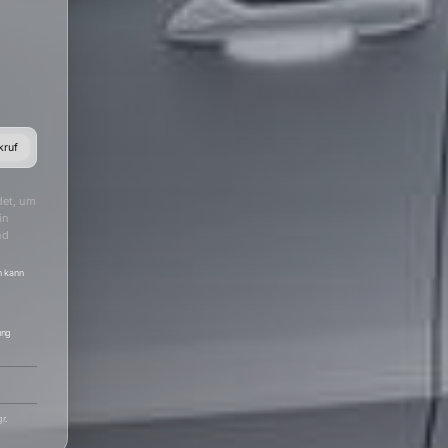
kruf
det, um
in
nd
h kann
ung
r.