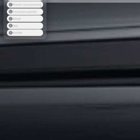
5
Warum LuxuryLeasing
6
Entscheidungshilfe
7
Ablauf
8
FAQ
9
Kontakt