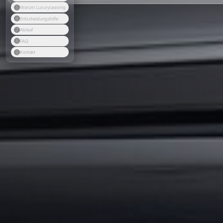
5
Warum LuxuryLeasing
6
Entscheidungshilfe
7
Ablauf
8
FAQ
9
Kontakt