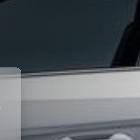
en
n.