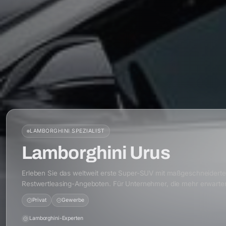
LAMBORGHINI
SPEZIALIST
Lamborghini Urus
Erleben Sie das weltweit erste Super-SUV mit maßgeschneidert
Restwertleasing-Angeboten. Für Unternehmer, die mehr erwarte
Privat
Gewerbe
Lamborghini-Experten