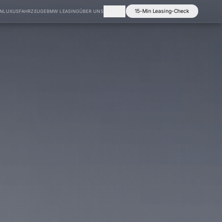
15-Min Leasing-Check
EN
LUXUSFAHRZEUGE
BMW LEASING
ÜBER UNS
KONTAKT