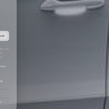
kruf
det, um
in
nd
h kann
ung
r.