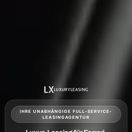
LX
LUXURYLEASING
IHRE UNABHÄNGIGE FULL-SERVICE-
LEASINGAGENTUR