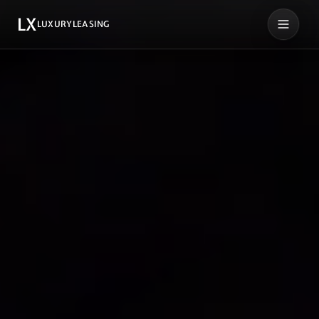
LX
LUXURYLEASING