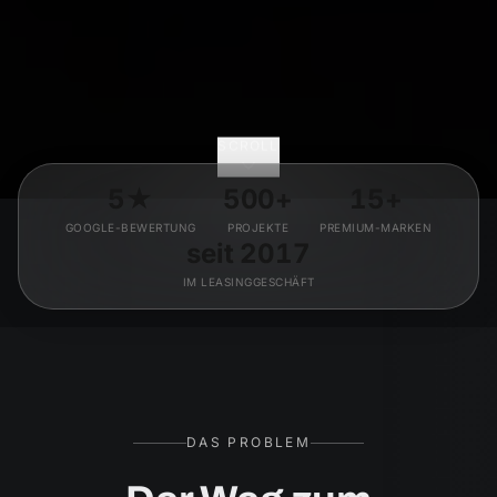
SCROLL
5★
500+
15+
GOOGLE-BEWERTUNG
PROJEKTE
PREMIUM-MARKEN
seit 2017
IM LEASINGGESCHÄFT
DAS PROBLEM