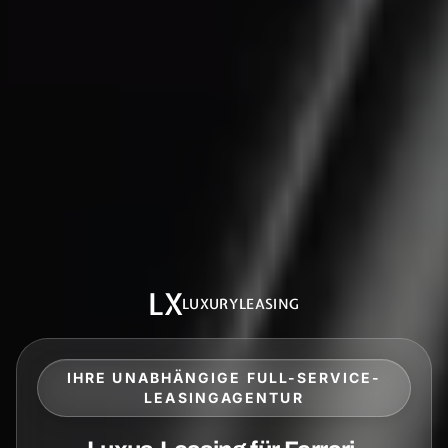
LX
LUXURYLEASING
IHRE UNABHÄNGIGE FULL-SERVICE-
LEASINGAGENTUR