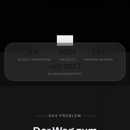
SCROLL
5★
500+
15+
GOOGLE-BEWERTUNG
PROJEKTE
PREMIUM-MARKEN
seit 2017
IM LEASINGGESCHÄFT
DAS PROBLEM