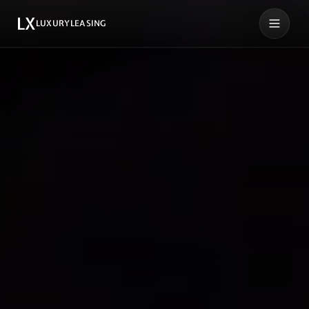
LX
LUXURYLEASING