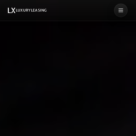
LX
LUXURYLEASING