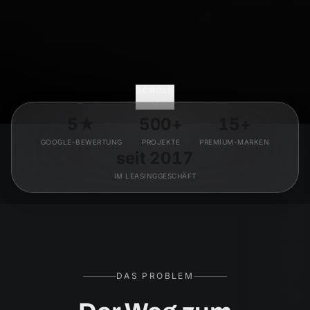
SCROLL
5★
500+
15+
GOOGLE-BEWERTUNG
PROJEKTE
PREMIUM-MARKEN
seit 2017
IM LEASINGGESCHÄFT
DAS PROBLEM