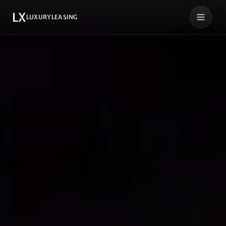
LX
LUXURYLEASING