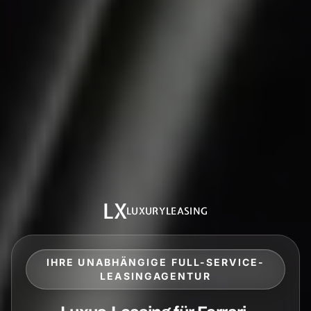
LX
LUXURYLEASING
IHRE UNABHÄNGIGE FULL-SERVICE-
LEASINGAGENTUR