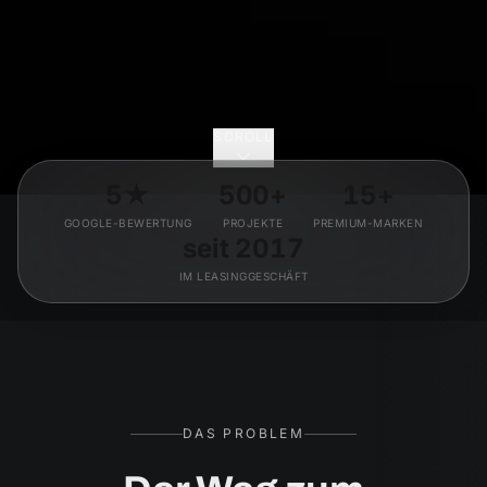
SCROLL
5★
500+
15+
GOOGLE-BEWERTUNG
PROJEKTE
PREMIUM-MARKEN
seit 2017
IM LEASINGGESCHÄFT
DAS PROBLEM