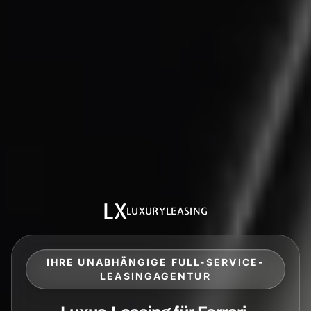
LX
LUXURYLEASING
IHRE UNABHÄNGIGE FULL-SERVICE-
LEASINGAGENTUR