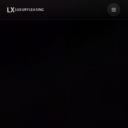
LX
LUXURYLEASING