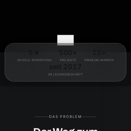
SCROLL
5★
500+
15+
GOOGLE-BEWERTUNG
PROJEKTE
PREMIUM-MARKEN
seit 2017
IM LEASINGGESCHÄFT
DAS PROBLEM