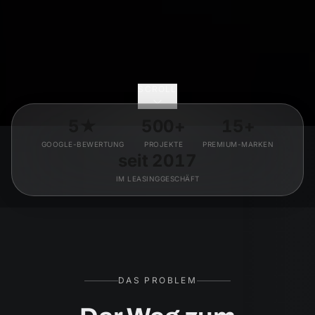
SCROLL
5★
500+
15+
GOOGLE-BEWERTUNG
PROJEKTE
PREMIUM-MARKEN
seit 2017
IM LEASINGGESCHÄFT
DAS PROBLEM