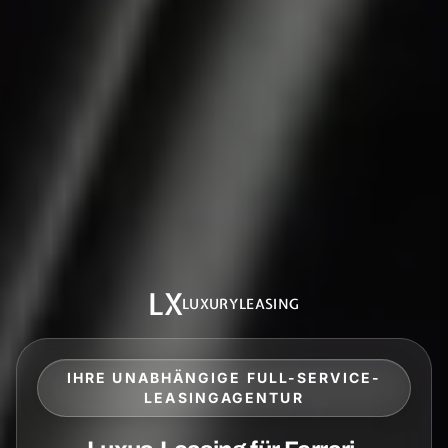
LX
LUXURYLEASING
IHRE UNABHÄNGIGE FULL-SERVICE-
LEASINGAGENTUR