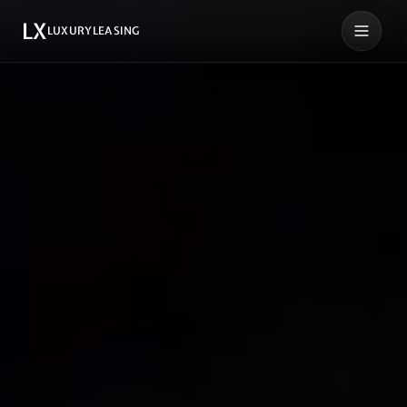
LX
LUXURYLEASING