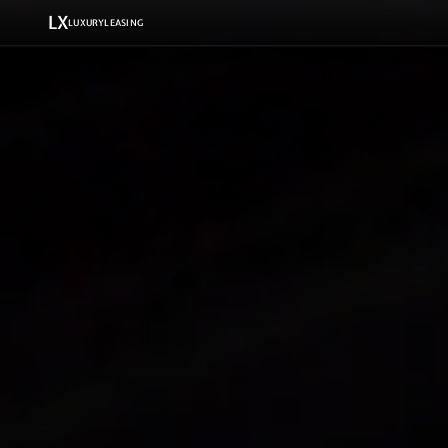
LX
LUXURYLEASING