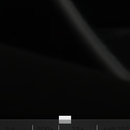
SCROLL
5★
500+
15+
seit 20