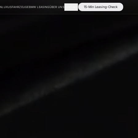
15-Min Leasing-Check
EN
LUXUSFAHRZEUGE
BMW LEASING
ÜBER UNS
KONTAKT