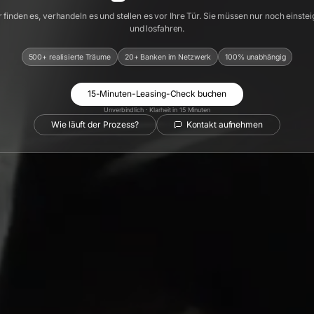
 finden es, verhandeln es und stellen es vor Ihre Tür. Sie müssen nur noch einste
und losfahren.
500+ realisierte Träume
20+ Banken im Netzwerk
100% unabhängig
15-Minuten-Leasing-Check buchen
Unverbindlich · Klarheit in 15 Minuten
Wie läuft der Prozess?
Kontakt aufnehmen