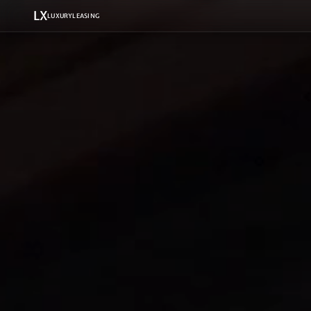
LX
LUXURYLEASING