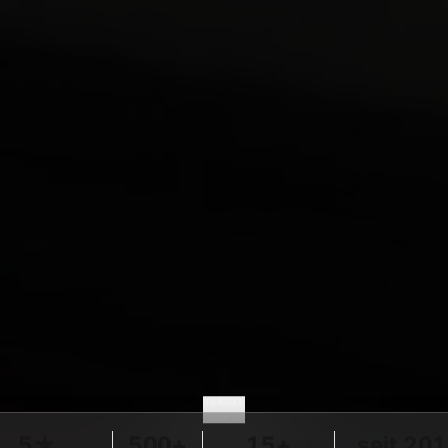
SCROLL
5★
500+
15+
seit 20