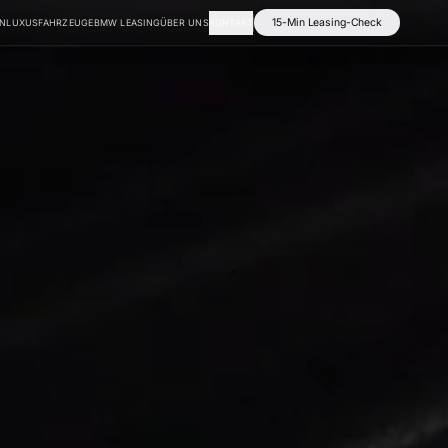
15-Min Leasing-Check
EN
LUXUSFAHRZEUGE
BMW LEASING
ÜBER UNS
KONTAKT