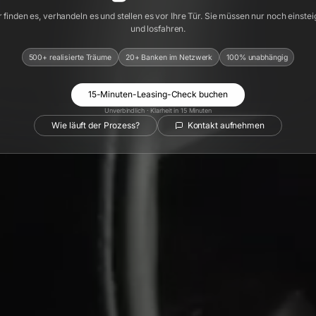
 finden es, verhandeln es und stellen es vor Ihre Tür. Sie müssen nur noch einste
und losfahren.
500+ realisierte Träume
20+ Banken im Netzwerk
100% unabhängig
15-Minuten-Leasing-Check buchen
Unverbindlich · Klarheit in 15 Minuten
Wie läuft der Prozess?
Kontakt aufnehmen