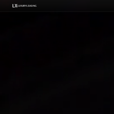
LX
LUXURYLEASING