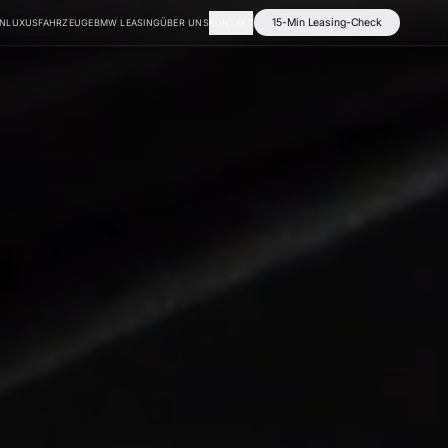
15-Min Leasing-Check
EN
LUXUSFAHRZEUGE
BMW LEASING
ÜBER UNS
KONTAKT