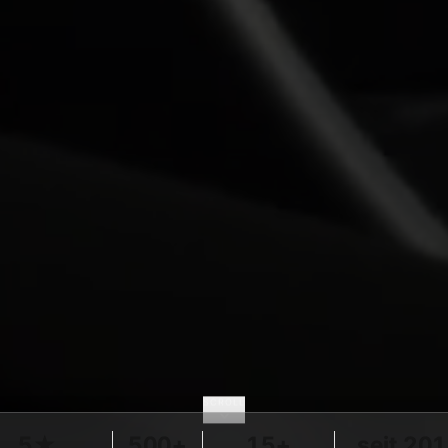
SCROLL
5★
500+
15+
seit 20