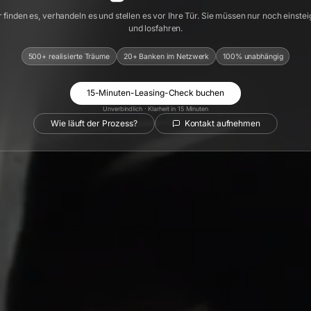
 finden es, verhandeln es und stellen es vor Ihre Tür. Sie müssen nur noch einste
und losfahren.
500+ realisierte Träume
20+ Banken im Netzwerk
100% unabhängig
15-Minuten-Leasing-Check buchen
Unverbindlich · Klarheit in 15 Minuten
Wie läuft der Prozess?
Kontakt aufnehmen