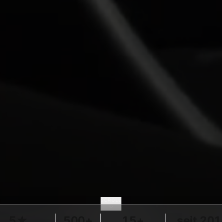
SCROLL
5★
500+
15+
seit 20