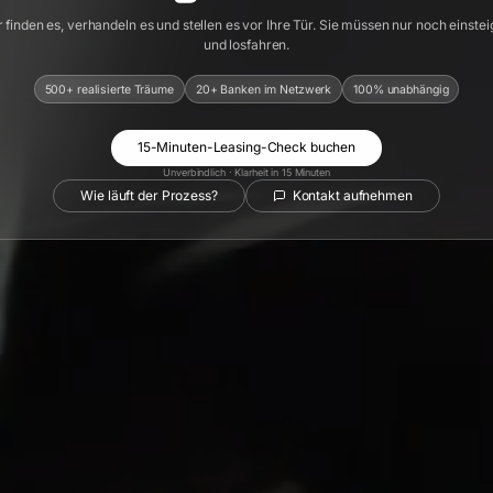
 finden es, verhandeln es und stellen es vor Ihre Tür. Sie müssen nur noch einste
und losfahren.
500+ realisierte Träume
20+ Banken im Netzwerk
100% unabhängig
15-Minuten-Leasing-Check buchen
Unverbindlich · Klarheit in 15 Minuten
Wie läuft der Prozess?
Kontakt aufnehmen