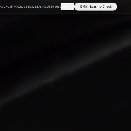
15-Min Leasing-Check
EN
LUXUSFAHRZEUGE
BMW LEASING
ÜBER UNS
KONTAKT