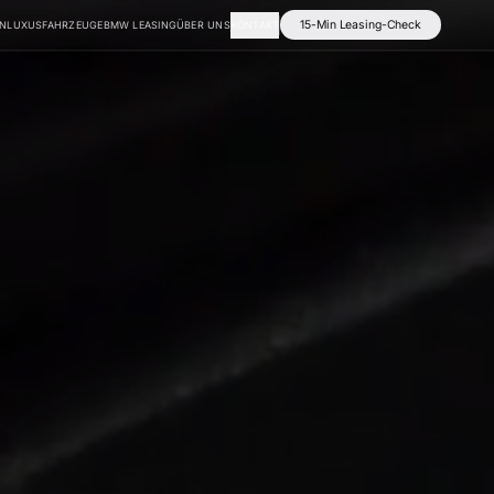
15-Min Leasing-Check
EN
LUXUSFAHRZEUGE
BMW LEASING
ÜBER UNS
KONTAKT