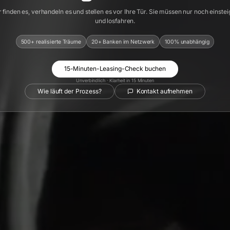
 finden es, verhandeln es und stellen es vor Ihre Tür. Sie müssen nur noch einste
und losfahren.
500+ realisierte Träume
20+ Banken im Netzwerk
100% unabhängig
15-Minuten-Leasing-Check buchen
Unverbindlich · Klarheit in 15 Minuten
Wie läuft der Prozess?
Kontakt aufnehmen