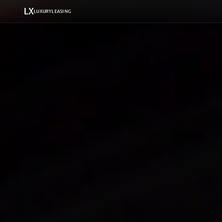
LX
LUXURYLEASING