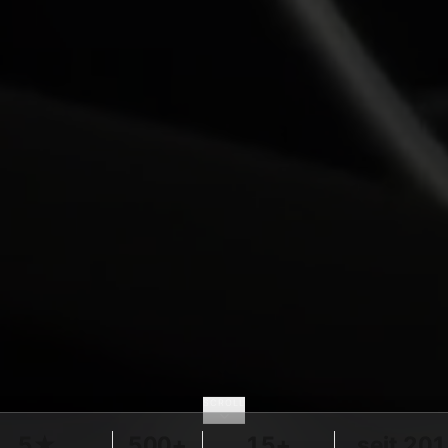
SCROLL
5★
500+
15+
seit 20