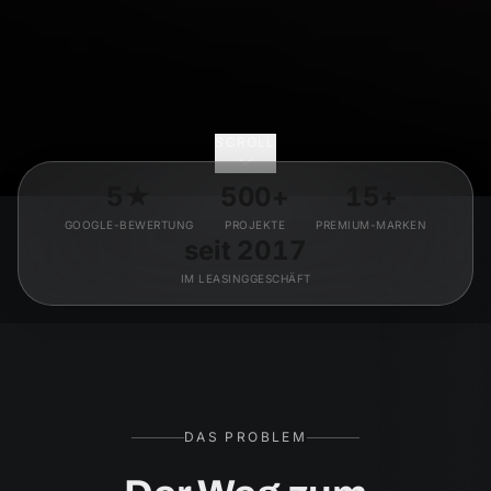
SCROLL
5★
500+
15+
GOOGLE-BEWERTUNG
PROJEKTE
PREMIUM-MARKEN
seit 2017
IM LEASINGGESCHÄFT
DAS PROBLEM