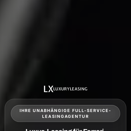
LX
LUXURYLEASING
IHRE UNABHÄNGIGE FULL-SERVICE-
LEASINGAGENTUR