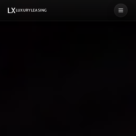
LX
LUXURYLEASING