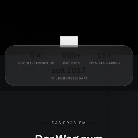
SCROLL
5★
500+
15+
GOOGLE-BEWERTUNG
PROJEKTE
PREMIUM-MARKEN
seit 2017
IM LEASINGGESCHÄFT
DAS PROBLEM