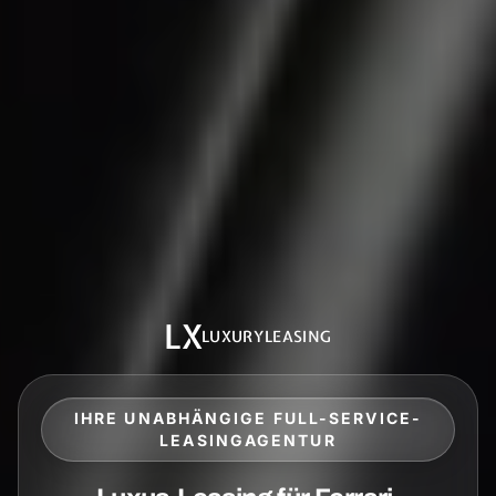
LX
LUXURYLEASING
IHRE UNABHÄNGIGE FULL-SERVICE-
LEASINGAGENTUR