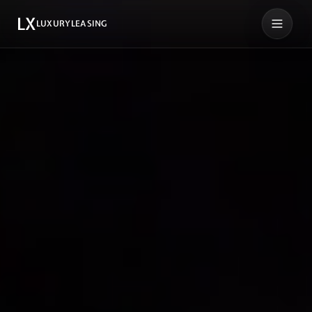
LX
LUXURYLEASING