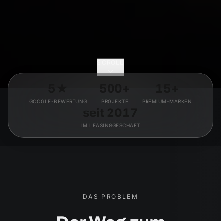
SCROLL
5★
500+
15+
GOOGLE-BEWERTUNG
PROJEKTE
PREMIUM-MARKEN
seit 2017
IM LEASINGGESCHÄFT
DAS PROBLEM