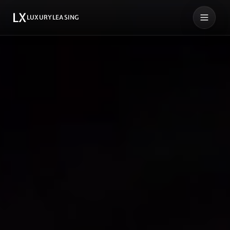
LX
LUXURYLEASING