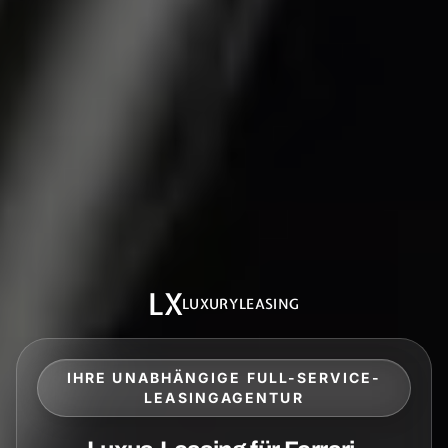
LX
LUXURYLEASING
IHRE UNABHÄNGIGE FULL-SERVICE-
LEASINGAGENTUR