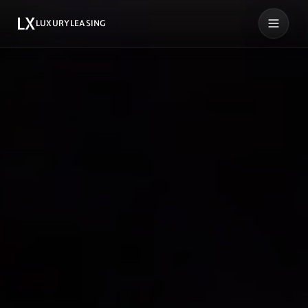
LX
LUXURYLEASING