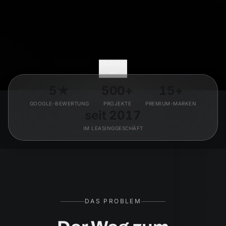
SCROLL
5★
500+
15+
GOOGLE-BEWERTUNG
PROJEKTE
PREMIUM-MARKEN
seit 2017
IM LEASINGGESCHÄFT
DAS PROBLEM