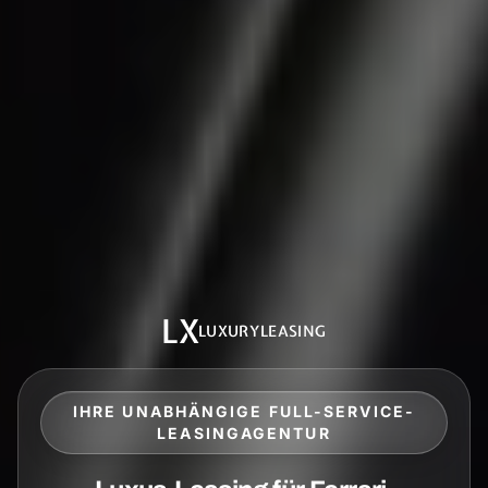
LX
LUXURYLEASING
IHRE UNABHÄNGIGE FULL-SERVICE-
LEASINGAGENTUR