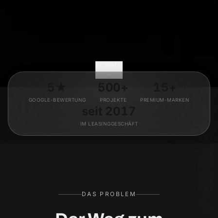
SCROLL
5★
500+
15+
GOOGLE-BEWERTUNG
PROJEKTE
PREMIUM-MARKEN
seit 2017
IM LEASINGGESCHÄFT
DAS PROBLEM