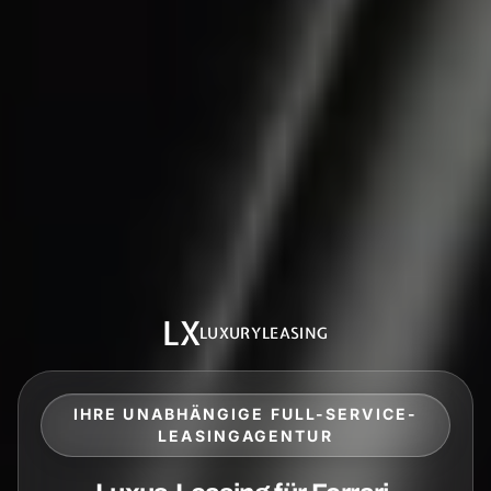
LX
LUXURYLEASING
IHRE UNABHÄNGIGE FULL-SERVICE-
LEASINGAGENTUR