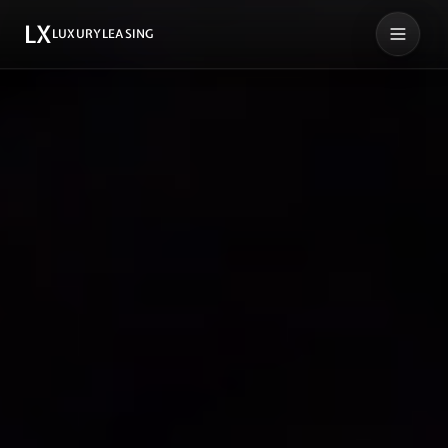
LX
LUXURYLEASING