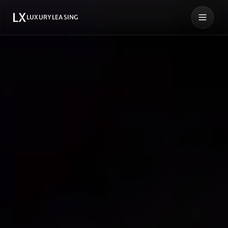
LX
LUXURYLEASING