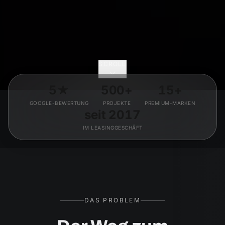
SCROLL
5★
500+
15+
GOOGLE-BEWERTUNG
PROJEKTE
PREMIUM-MARKEN
seit 2017
IM LEASINGGESCHÄFT
DAS PROBLEM