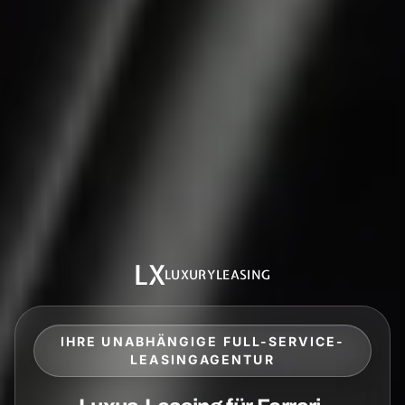
LX
LUXURYLEASING
IHRE UNABHÄNGIGE FULL-SERVICE-
LEASINGAGENTUR