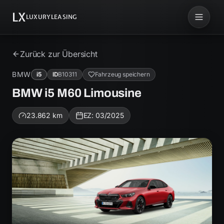
LX
LUXURYLEASING
Zurück zur Übersicht
BMW
i5
ID
B10311
Fahrzeug speichern
BMW i5 M60 Limousine
23.862
km
EZ:
03/2025