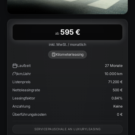
595 €
ab
inkl. MwSt. / monatlich
Kilometerleasing
Laufzeit
27
Monate
km/Jahr
10.000
km
Listenpreis
71.200 €
Nettoleasingrate
500 €
Leasingfaktor
0.84
%
Anzahlung
Keine
Überführungskosten
0 €
SERVICEPAUSCHALE AN LUXURYLEASING