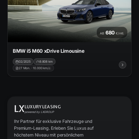
680
AB
€/mtl.
BMW i5 M60 xDrive Limousine
02/2025
9.808
km
27
Mon. ·
10.000
km/J.
LX
LUXURYLEASING
powered by LXGROUP
Ihr Partner für exklusive Fahrzeuge und
Premium-Leasing. Erleben Sie Luxus auf
höchstem Niveau mit persönlichem